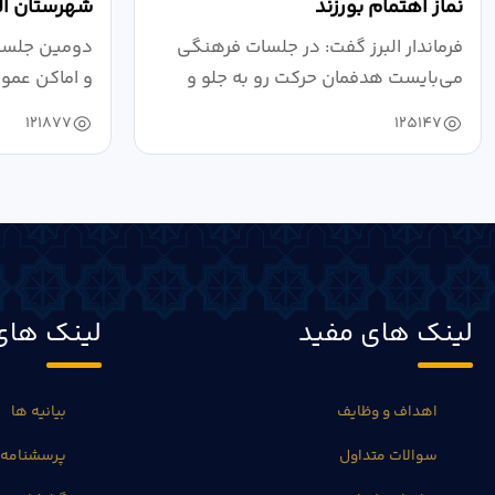
نماز اهتمام بورزند
شهرستان الب
فرماندار البرز گفت: در جلسات فرهنگی
دومین جلسه 
می‌بایست هدفمان حرکت رو به جلو و
و اماکن عمو
دستیابی...
۱۴۰۴ به...
121877
125147
لینک های مفید
لینک های
اهداف و وظایف
بیانیه ها
سوالات متداول
پرسشنامه 