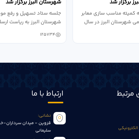
رز برگزار شد
شهرستان البرز برگزار شد
کمیته مناسب سازی معابر
جلسه ستاد تسهیل و رفع موان
می شهرستان البرز در سال
شهرستان البرز به ریاست ارسل
125734
 مرتبط
ارتباط با ما
نشانی:
قزوین - میدان سرداران-خی
الکترونیکی
سلیمانی