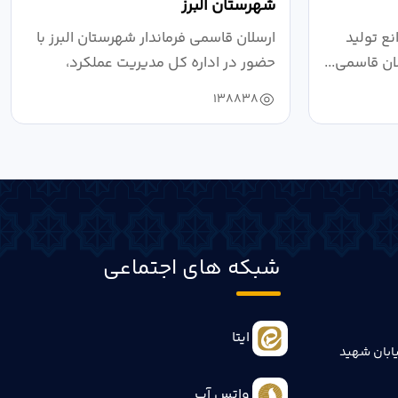
شهرستان البرز
ع تولید
ارسلان قاسمی فرماندار شهرستان البرز با
ان قاسمی...
حضور در اداره کل مدیریت عملکرد،
بازرسی...
138838
شبکه های اجتماعی
ایتا
ابان شهید
واتس آپ