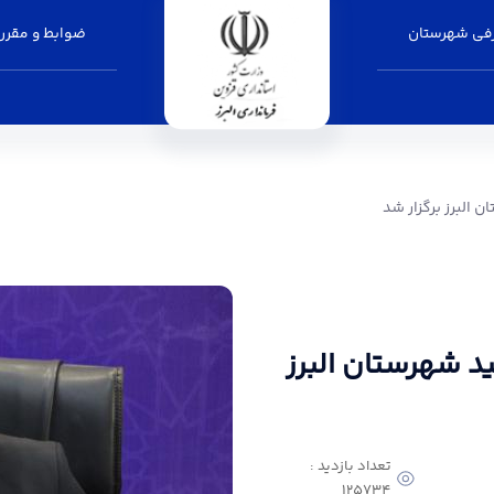
فی شهرستان
ضوابط و مقرر
ر شد - فرمانداری البرز
 البرز برگزار شد
د شهرستان البرز
تعداد بازدید :
125734