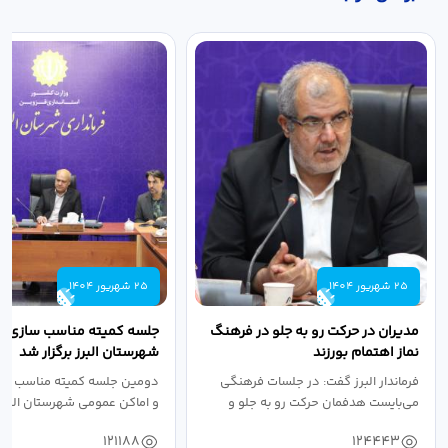
25 شهریور 1404
25 شهریور 1404
مدیران در حرکت رو به جلو در فرهنگ
جلسه کمیته مناسب سازی مع
نماز اهتمام بورزند
شهرستان البرز برگزار شد
فرماندار البرز گفت: در جلسات فرهنگی
دومین جلسه کمیته مناسب ساز
می‌بایست هدفمان حرکت رو به جلو و
و اماکن عمومی شهرستان البرز
دستیابی...
۱۴۰۴ به...
121188
124443