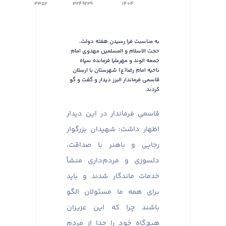
3352
3249236
1404
به مناسبت فرا رسیدن هفته دولت،
حجت الاسلام و المسلمین مهدوی امام
جمعه الوند و مهرعلیا فرمانده سپاه
ناحیه امام رضا(ع) شهرستان با ارسلان
قاسمی فرماندار البرز دیدار و گفت و گو
کردند.
قاسمی فرماندار در این دیدار
اظهار داشت: شهیدان بزرگوار
رجایی و باهنر با صداقت،
دلسوزی و مردم‌داری منشأ
خدمات ماندگار شدند و باید
برای همه ما مسئولان الگو
باشند چرا که این عزیزان
هیچ‌گاه خود را جدا از مردم