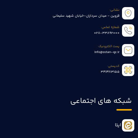
نشانی:
قزوین - میدان سرداران-خیابان شهید سلیمانی
شماره تماس:
028-33892000
پست الکترونیک:
info@ostan-qz.ir
کدپستی:
3414613155
شبکه های اجتماعی
ایتا