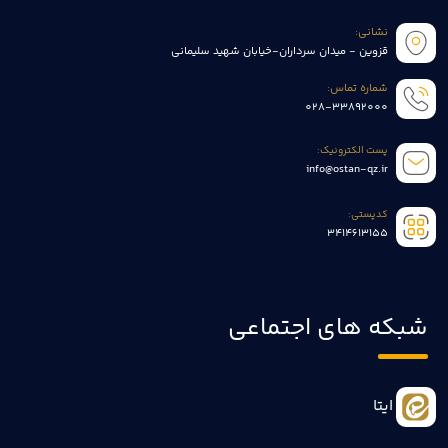
نشانی:
قزوین - میدان سرداران-خیابان شهید سلیمانی
شماره تماس:
028-33892000
پست الکترونیک:
info@ostan-qz.ir
کدپستی:
3414613155
شبکه های اجتماعی
ایتا