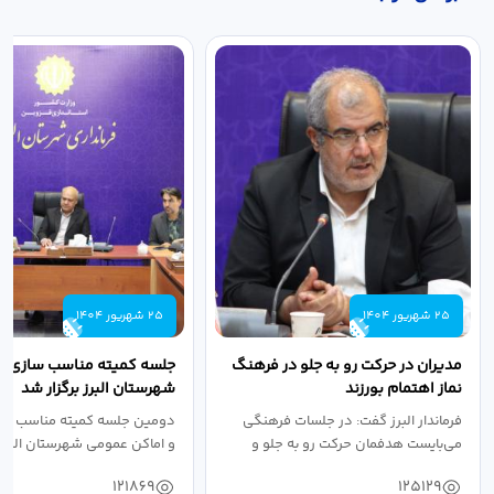
25 شهریور 1404
25 شهریور 1404
مدیران در حرکت رو به جلو در فرهنگ
جلسه کمیته مناسب سازی مع
نماز اهتمام بورزند
شهرستان البرز برگزار شد
فرماندار البرز گفت: در جلسات فرهنگی
دومین جلسه کمیته مناسب ساز
می‌بایست هدفمان حرکت رو به جلو و
و اماکن عمومی شهرستان البرز
دستیابی...
۱۴۰۴ به...
121869
125129