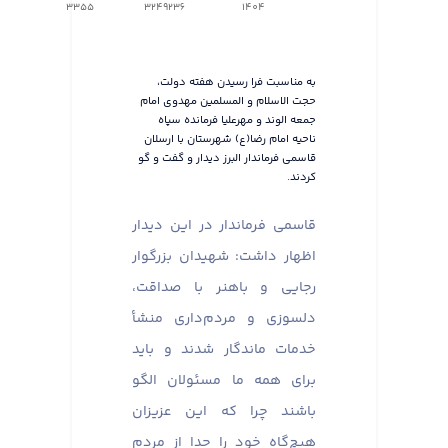
3355
3249236
1404
به مناسبت فرا رسیدن هفته دولت،
حجت الاسلام و المسلمین مهدوی امام
جمعه الوند و مهرعلیا فرمانده سپاه
ناحیه امام رضا(ع) شهرستان با ارسلان
قاسمی فرماندار البرز دیدار و گفت و گو
کردند.
قاسمی فرماندار در این دیدار
اظهار داشت: شهیدان بزرگوار
رجایی و باهنر با صداقت،
دلسوزی و مردم‌داری منشأ
خدمات ماندگار شدند و باید
برای همه ما مسئولان الگو
باشند چرا که این عزیزان
هیچ‌گاه خود را جدا از مردم