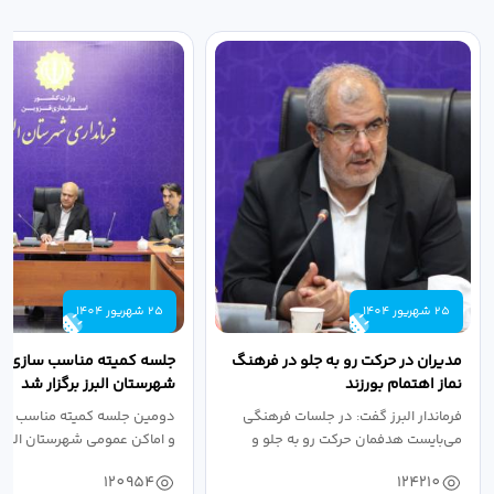
25 شهریور 1404
25 شهریور 1404
مدیران در حرکت رو به جلو در فرهنگ
جلسه کمیته مناسب سازی مع
نماز اهتمام بورزند
شهرستان البرز برگزار شد
فرماندار البرز گفت: در جلسات فرهنگی
دومین جلسه کمیته مناسب ساز
می‌بایست هدفمان حرکت رو به جلو و
و اماکن عمومی شهرستان البرز
دستیابی...
۱۴۰۴ به...
120954
124210