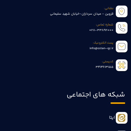
نشانی:
قزوین - میدان سرداران-خیابان شهید سلیمانی
شماره تماس:
028-33892000
پست الکترونیک:
info@ostan-qz.ir
کدپستی:
3414613155
شبکه های اجتماعی
ایتا