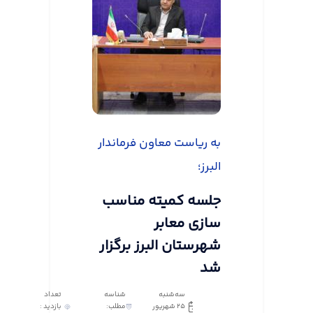
به ریاست معاون فرماندار
البرز؛
جلسه کمیته مناسب
سازی معابر
شهرستان البرز برگزار
شد
سه‌شنبه
شناسه
تعداد
25 شهریور
مطلب:
بازدید :