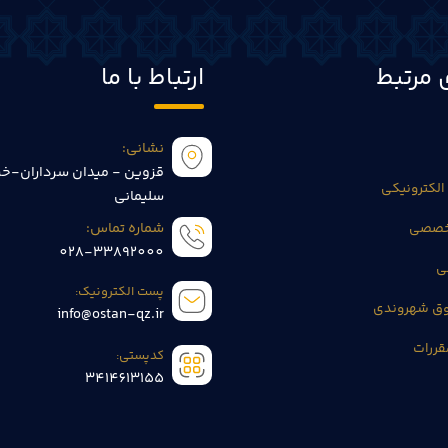
 مرتبط
ارتباط با ما
نشانی:
قزوین - میدان سرداران-خی
الکترونیکی
سلیمانی
تخصصی
شماره تماس:
028-33892000
ی
پست الکترونیک:
وق شهروندی
info@ostan-qz.ir
قررات
کدپستی:
3414613155