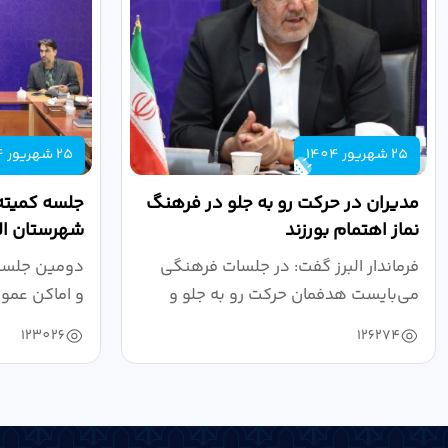
25 شهریور 1404
25 شهریور 1404
مدیران در حرکت رو به جلو در فرهنگ
جلسه کمیته
نماز اهتمام بورزند
شهرستان الب
فرماندار البرز گفت: در جلسات فرهنگی
دومین جلسه 
می‌بایست هدفمان حرکت رو به جلو و
و اماکن عمو
دستیابی...
۱۴۰۴ به...
123026
126274