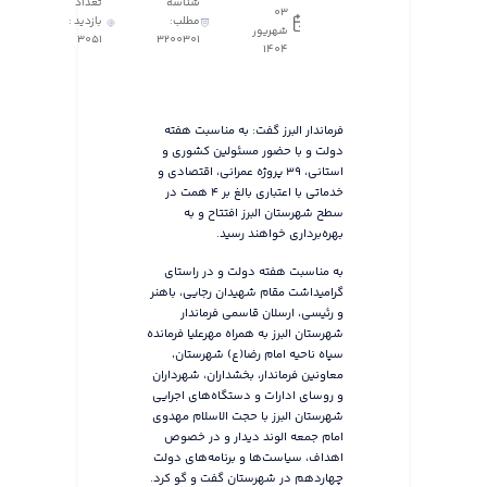
شناسه
تعداد
03
مطلب:
بازدید :
شهریور
3051
3200301
1404
فرماندار البرز گفت: به مناسبت هفته
دولت و با حضور مسئولین کشوری و
استانی، ۳۹ پروژه عمرانی، اقتصادی و
خدماتی با اعتباری بالغ بر ۴ همت در
سطح شهرستان البرز افتتاح و به
بهره‌برداری خواهند رسید.
به مناسبت هفته دولت و در راستای
گرامیداشت مقام شهیدان رجایی، باهنر
و رئیسی، ارسلان قاسمی فرماندار
شهرستان البرز به همراه مهرعلیا فرمانده
سپاه ناحیه امام رضا(ع) شهرستان،
معاونین فرماندار، بخشداران، شهرداران
و روسای ادارات و دستگاه‌های اجرایی
شهرستان البرز با حجت الاسلام مهدوی
امام جمعه الوند دیدار و در خصوص
اهداف، سیاست‌ها و برنامه‌های دولت
چهاردهم در شهرستان گفت و گو کرد.