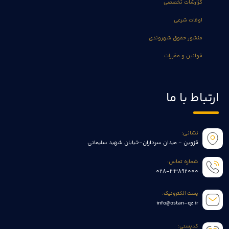
گزارشات تخصصی
اوقات شرعی
منشور حقوق شهروندی
قوانین و مقررات
ارتباط با ما
نشانی:
قزوین - میدان سرداران-خیابان شهید سلیمانی
شماره تماس:
028-33892000
پست الکترونیک:
info@ostan-qz.ir
کدپستی: