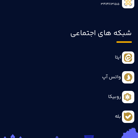
3414613155
شبکه های اجتماعی
ایتا
واتس آپ
روبیکا
بله