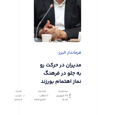
فرماندار البرز:
مدیران در حرکت رو
به جلو در فرهنگ
نماز اهتمام بورزند
سه‌شنبه
شناسه
تعداد
25 شهریور
مطلب:
بازدید :
124179
3445224
1404