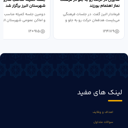
نماز اهتمام بورزند
شهرستان البرز برگزار شد
فرماندار البرز گفت: در جلسات فرهنگی
دومین جلسه کمیته مناسب ساز
می‌بایست هدفمان حرکت رو به جلو و
و اماکن عمومی شهرستان البرز
دستیابی...
۱۴۰۴ به...
120915
124179
لینک های مفید
اهداف و وظایف
سوالات متداول