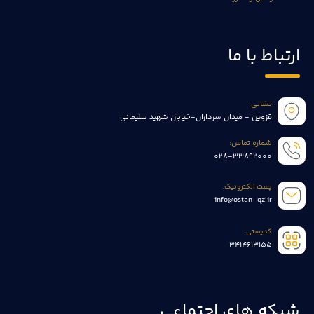
ارتباط با ما
نشانی:
قزوین - میدان سرداران-خیابان شهید سلیمانی
شماره تماس:
028-33892000
پست الکترونیک:
info@ostan-qz.ir
کدپستی:
3414613155
شبکه های اجتماعی