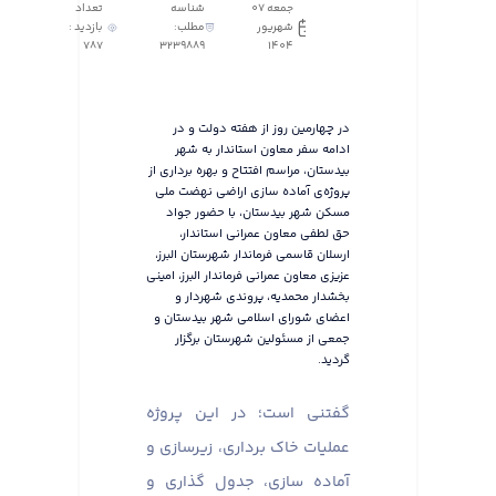
جمعه 07
شناسه
تعداد
شهریور
مطلب:
بازدید :
787
3239889
1404
در چهارمین روز از هفته دولت و در
ادامه سفر معاون استاندار به شهر
بیدستان، مراسم افتتاح و بهره برداری از
پروژه‌ی آماده سازی اراضی نهضت ملی
مسکن شهر بیدستان، با حضور جواد
حق لطفی معاون عمرانی استاندار،
ارسلان قاسمی فرماندار شهرستان البرز،
عزیزی معاون عمرانی فرماندار البرز، امینی
بخشدار محمدیه، پروندی شهردار و
اعضای شورای اسلامی شهر بیدستان و
جمعی از مسئولین شهرستان برگزار
گردید.
گفتنی است؛ در این پروژه
عملیات خاک برداری، زیرسازی و
آماده سازی، جدول گذاری و