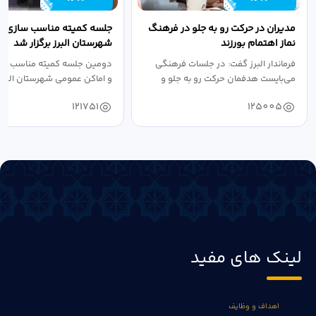
مدیران در حرکت رو به جلو در فرهنگ
جلسه کمیته مناسب سازی مع
نماز اهتمام بورزند
شهرستان البرز برگزار شد
فرماندار البرز گفت: در جلسات فرهنگی
دومین جلسه کمیته مناسب ساز
می‌بایست هدفمان حرکت رو به جلو و
و اماکن عمومی شهرستان البرز
دستیابی...
۱۴۰۴ به...
121751
125005
لینک های مفید
اهداف و وظایف