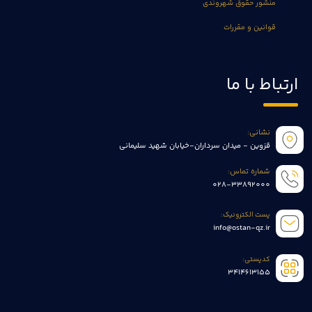
منشور حقوق شهروندی
قوانین و مقررات
ارتباط با ما
نشانی:
قزوین - میدان سرداران-خیابان شهید سلیمانی
شماره تماس:
028-33892000
پست الکترونیک:
info@ostan-qz.ir
کدپستی:
3414613155