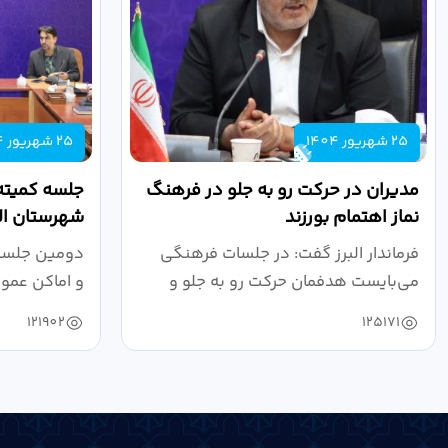
25 شهریور 1404
25 شهریور 1404
مدیران در حرکت رو به جلو در فرهنگ
جلسه کمیته
نماز اهتمام بورزند
شهرستان الب
فرماندار البرز گفت: در جلسات فرهنگی
دومین جلسه 
می‌بایست هدفمان حرکت رو به جلو و
و اماکن عمو
دستیابی...
۱۴۰۴ به...
121902
125171