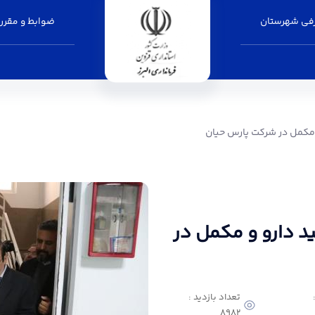
فی شهرستان
ضوابط و مقرر
کت پارس حیان - فرمانداری البرز
و مکمل در شرکت پارس حیان
ید دارو و مکمل در
تعداد بازدید :
8982