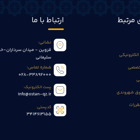
 مرتبط
ارتباط با ما
نشانی:
قزوین - میدان سرداران-خی
الکترونیکی
سلیمانی
تخصصی
شماره تماس:
028-33892000
ی
پست الکترونیک:
وق شهروندی
info@ostan-qz.ir
قررات
کدپستی:
3414613155