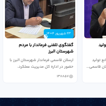
23 شهریور 1404
لید
گفتگوی تلفنی فرماندار با مردم
شهرستان البرز
ع تولید
ارسلان قاسمی فرماندار شهرستان البرز با
ان قاسمی...
حضور در اداره کل مدیریت عملکرد،
بازرسی...
138857