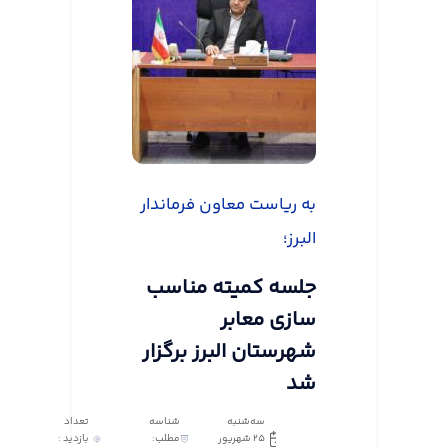
به ریاست معاون فرماندار
البرز؛
جلسه کمیته مناسب
سازی معابر
شهرستان البرز برگزار
شد
سه‌شنبه
شناسه
تعداد
25 شهریور
مطلب:
بازدید :