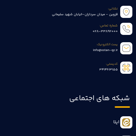
نشانی:
قزوین - میدان سرداران-خیابان شهید سلیمانی
شماره تماس:
028-33892000
پست الکترونیک:
info@ostan-qz.ir
کدپستی:
3414613155
شبکه های اجتماعی
ایتا