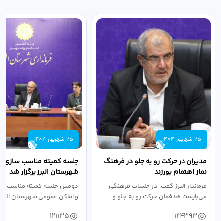
25 شهریور 1404
25 شهریور 1404
مدیران در حرکت رو به جلو در فرهنگ
جلسه کمیته مناسب سازی مع
نماز اهتمام بورزند
شهرستان البرز برگزار شد
فرماندار البرز گفت: در جلسات فرهنگی
دومین جلسه کمیته مناسب ساز
می‌بایست هدفمان حرکت رو به جلو و
و اماکن عمومی شهرستان البرز
دستیابی...
۱۴۰۴ به...
121135
124393