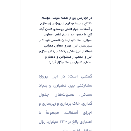
در چهارمین روز از هفته دولت، مراسم
افتتاح و بهره برداری از پروژه‌ی زیرسازی
و آسفالت بلوار اصلی روستای حسن آباد
کلج، با حضور جواد حق لطفی معاون
عمرانی استاندار، ارسلان قاسمی فرماندار
شهرستان البرز، عزیزی معاون عمرانی
فرماندار البرز، ملکی بخشدار بخش مرکزی
البرز و جمعی از مسئولین و دهیار و
اعضای شورای روستا برگزار گردید.
گفتنی است؛ در این پروژه
مشارکتی بین دهیاری و بنیاد
مسکن، عملیات‌های جدول
گذاری، خاک برداری و زیرسازی و
اجرای آسفالت، مجموعاً با
اعتباری بالغ بر ۲۳۰ میلیارد ریال
تحقق یافته است.