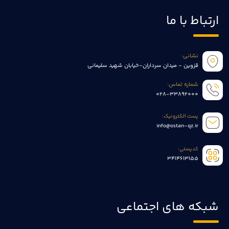
ارتباط با ما
نشانی:
قزوین - میدان سرداران-خیابان شهید سلیمانی
شماره تماس:
028-33892000
پست الکترونیک:
info@ostan-qz.ir
کدپستی:
3414613155
شبکه های اجتماعی