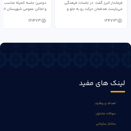
فرماندار البرز گفت: در جلسات فرهنگی
دومین جلسه کمیته مناسب ساز
می‌بایست هدفمان حرکت رو به جلو و
و اماکن عمومی شهرستان البرز
دستیابی...
۱۴۰۴ به...
121473
124713
لینک های مفید
اهداف و وظایف
سوالات متداول
ساختار سازمانی