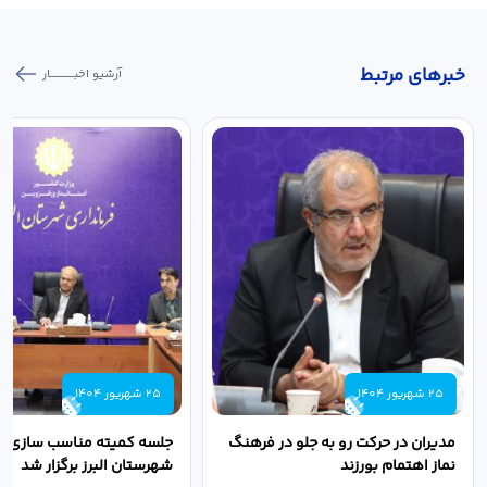
خبر‌های مرتبط
آرشیو اخبـــــــــــار
25 شهریور 1404
25 شهریور 1404
مدیران در حرکت رو به جلو در فرهنگ
جلسه کمیته مناسب سازی مع
نماز اهتمام بورزند
شهرستان البرز برگزار شد