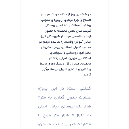
در ششمین روز از هفته دولت، مراسم
افتتاح و بهره برداری از پروژه‌‌ی عمرانی
روکش آسفالت جاده اصلی روستای
کبریت میان بخش محمدیه با حضور
ارسلان قاسمی فرماندار شهرستان البرز،
سالار آبنوش(ولایتمدار) نماینده مردم در
مجلس شورای اسلامی، ربیعی مدیرکل
دفتر امور روستایی و شوراهای
استانداری قزوین، امینی بخشدار
محمدیه، مدیران کل دستگاه‌های مرتبط
و دهیار و اعضای شورای روستا برگزار
گردید.
گفتنی است؛ در این پروژه
عملیات جدول گذاری به متراژ
هزار متر، زیرسازی خیابان اصلی
به متراژ ۵ هزار متر مربع با
مشارکت خیرین و بنیاد مسکن،