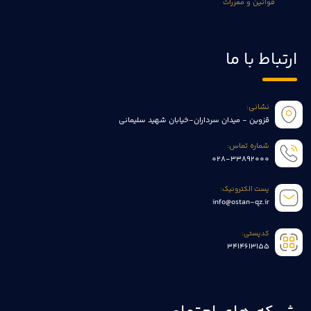
قوانین و مقررات
ارتباط با ما
نشانی:
قزوین - میدان سرداران-خیابان شهید سلیمانی
شماره تماس:
028-33892000
پست الکترونیک:
info@ostan-qz.ir
کدپستی:
3414613155