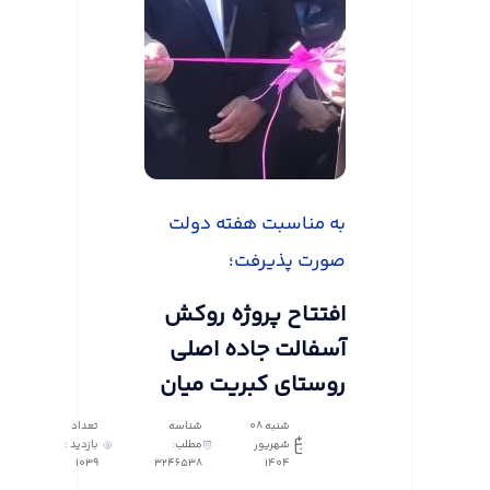
به مناسبت هفته دولت
صورت پذیرفت؛
افتتاح پروژه روکش
آسفالت جاده اصلی
روستای کبریت میان
شنبه 08
شناسه
تعداد
شهریور
مطلب:
بازدید :
1039
3246538
1404