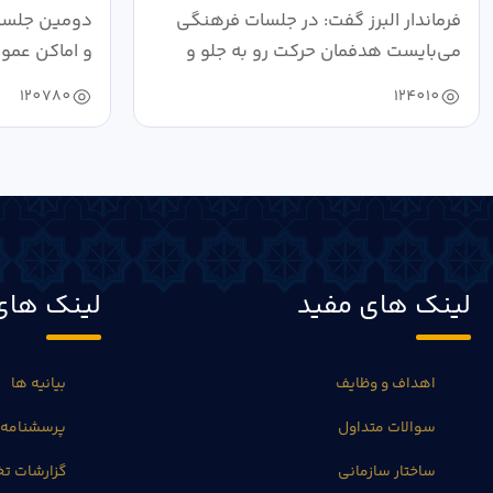
فرماندار البرز گفت: در جلسات فرهنگی
دومین جلسه 
می‌بایست هدفمان حرکت رو به جلو و
و اماکن عمو
دستیابی...
۱۴۰۴ به...
120780
124010
لینک های مفید
لینک های
اهداف و وظایف
بیانیه ها
سوالات متداول
پرسشنامه 
ساختار سازمانی
گزارشات 