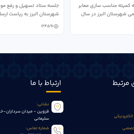
کمیته مناسب سازی معابر
جلسه ستاد تسهیل و رفع موان
می شهرستان البرز در سال
شهرستان البرز به ریاست ارسل
124591
 مرتبط
ارتباط با ما
نشانی:
قزوین - میدان سرداران-خی
الکترونیکی
سلیمانی
تخصصی
شماره تماس: