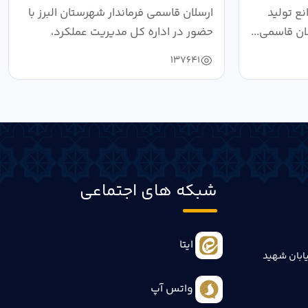
ع تولید
ارسلان قاسمی فرماندار شهرستان البرز با
ان قاسمی...
حضور در اداره کل مدیریت عملکرد،
بازرسی...
137641
شبکه های اجتماعی
ایتا
ابان شهید
واتس آپ