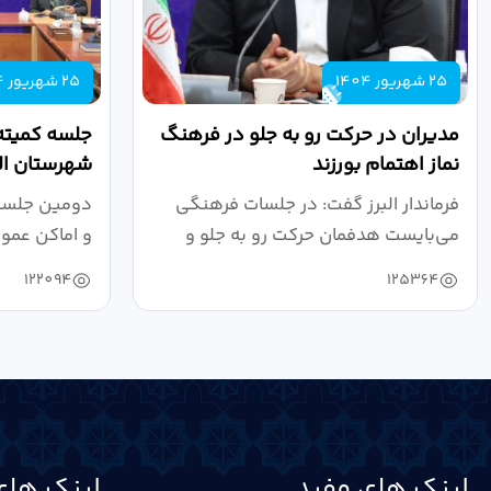
25 شهریور 1404
25 شهریور 1404
مدیران در حرکت رو به جلو در فرهنگ
جلسه کمیته
نماز اهتمام بورزند
شهرستان الب
فرماندار البرز گفت: در جلسات فرهنگی
دومین جلسه 
می‌بایست هدفمان حرکت رو به جلو و
و اماکن عمو
دستیابی...
۱۴۰۴ به...
122094
125364
لینک های مفید
لینک های