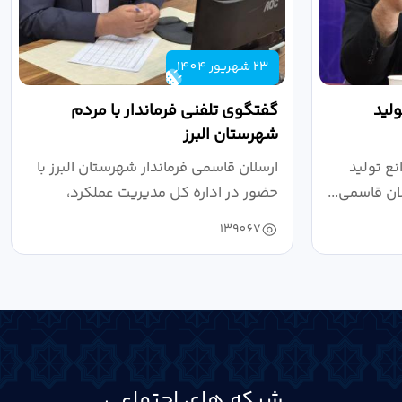
23 شهریور 1404
لید
گفتگوی تلفنی فرماندار با مردم
شهرستان البرز
ع تولید
ارسلان قاسمی فرماندار شهرستان البرز با
ان قاسمی...
حضور در اداره کل مدیریت عملکرد،
بازرسی...
139067
شبکه های اجتماعی