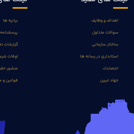
اهداف و وظایف
بیانیه ها
سوالات متداول
پرسشنامه 
ساختار سازمانی
گزارشات 
استانداری در رسانه ها
اوقات شرع
انتصابات
منشور حق
جهاد تبیین
قوانین و م