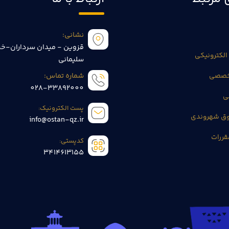
نشانی:
قزوین - میدان سرداران-خی
الکترونیکی
سلیمانی
تخصصی
شماره تماس:
028-33892000
ی
پست الکترونیک:
وق شهروندی
info@ostan-qz.ir
قررات
کدپستی:
3414613155