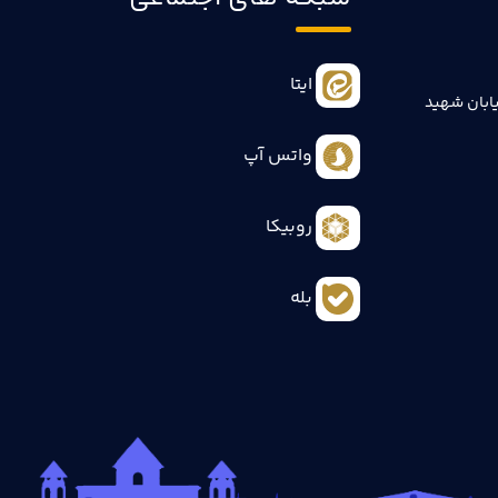
ایتا
ابان شهید
واتس آپ
روبیکا
بله