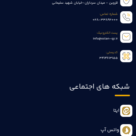
قزوین - میدان سرداران-خیابان شهید سلیمانی
شماره تماس:
028-33892000
پست الکترونیک:
info@ostan-qz.ir
کدپستی:
3414613155
شبکه های اجتماعی
ایتا
واتس آپ