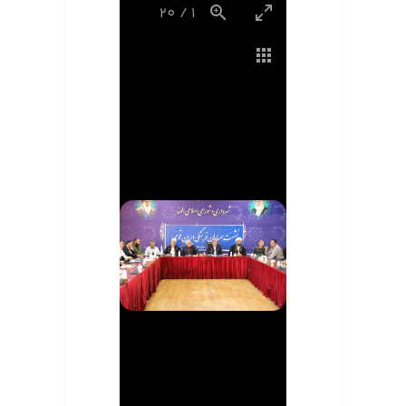
20
/
1