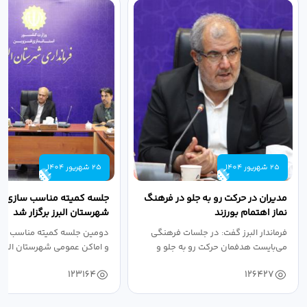
25 شهریور 1404
25 شهریور 1404
مدیران در حرکت رو به جلو در فرهنگ
جلسه کمیته مناسب سازی مع
نماز اهتمام بورزند
شهرستان البرز برگزار شد
فرماندار البرز گفت: در جلسات فرهنگی
دومین جلسه کمیته مناسب ساز
می‌بایست هدفمان حرکت رو به جلو و
و اماکن عمومی شهرستان البرز
دستیابی...
۱۴۰۴ به...
123164
126427