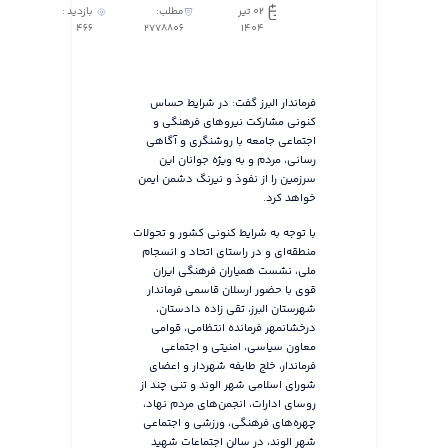
02 تیر
مطلب:
بازدید :
466
2778806
1404
فرماندار البرز گفت: در شرایط حساس
کنونی مشارکت نیروهای فرهنگی و
اجتماعی جامعه با روشنگری و آگاهی
رسانی، مردم و به ویژه جوانان این
سرزمین را از نفوذ و نیرنگ دشمن ایمن
خواهد کرد.
با توجه به شرایط کنونی کشور و تحولات
منطقه‌ای و در راستای اتحاد و انسجام
ملی، نشست همیاران فرهنگی ایران
قوی با حضور ارسلان قاسمی فرماندار
شهرستان البرز، تقی زاده دادستان،
درخشانمهر فرمانده انتظامی، قوامی
معاون سیاسی، امنیتی و اجتماعی
فرماندار، خلج طایفه شهردار و اعضای
شورای اسلامی شهر الوند و تنی چند از
روسای ادارات، انجمن‌های مردم نهاد،
چهره‌های فرهنگی، ورزشی و اجتماعی
شهر الوند، در سالن اجتماعات شهید