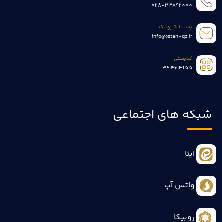
028-33892000
پست الکترونیک:
info@ostan-qz.ir
کدپستی:
3414613155
شبکه های اجتماعی
ایتا
واتس آپ
روبیکا