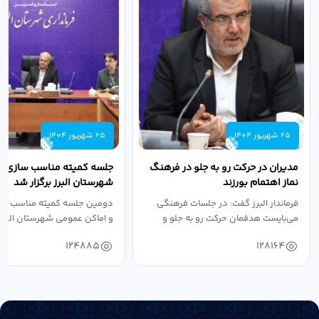
25 شهریور 1404
25 شهریور 1404
مدیران در حرکت رو به جلو در فرهنگ
جلسه کمیته مناسب سازی مع
نماز اهتمام بورزند
شهرستان البرز برگزار شد
فرماندار البرز گفت: در جلسات فرهنگی
دومین جلسه کمیته مناسب ساز
می‌بایست هدفمان حرکت رو به جلو و
و اماکن عمومی شهرستان البرز
دستیابی...
۱۴۰۴ به...
124885
128164