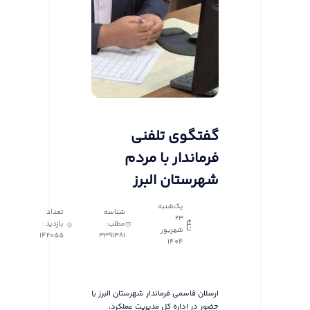
گفتگوی تلفنی
فرماندار با مردم
شهرستان البرز
یک‌شنبه
شناسه
تعداد
23
مطلب:
بازدید :
شهریور
142055
3391381
1404
ارسلان قاسمی فرماندار شهرستان البرز با
حضور در اداره کل مدیریت عملکرد،