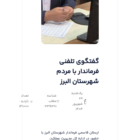
گفتگوی تلفنی
فرماندار با مردم
شهرستان البرز
یک‌شنبه
شناسه
تعداد
23
مطلب:
بازدید :
شهریور
141000
3391381
1404
ارسلان قاسمی فرماندار شهرستان البرز با
حضور در اداره کل مدیریت عملکرد،