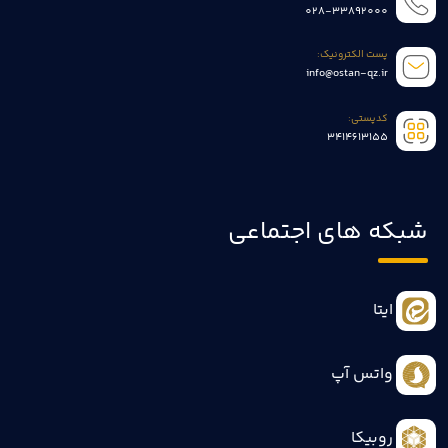
028-33892000
پست الکترونیک:
info@ostan-qz.ir
کدپستی:
3414613155
شبکه های اجتماعی
ایتا
واتس آپ
روبیکا