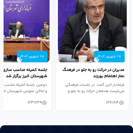
25 شهریور 1404
25 شهریور 1404
مدیران در حرکت رو به جلو در فرهنگ
جلسه کمیته مناسب سازی مع
نماز اهتمام بورزند
شهرستان البرز برگزار شد
فرماندار البرز گفت: در جلسات فرهنگی
دومین جلسه کمیته مناسب ساز
می‌بایست هدفمان حرکت رو به جلو و
و اماکن عمومی شهرستان البرز
دستیابی...
۱۴۰۴ به...
123839
127184