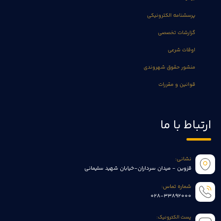
پرسشنامه الکترونیکی
گزارشات تخصصی
اوقات شرعی
منشور حقوق شهروندی
قوانین و مقررات
ارتباط با ما
نشانی:
قزوین - میدان سرداران-خیابان شهید سلیمانی
شماره تماس:
028-33892000
پست الکترونیک: