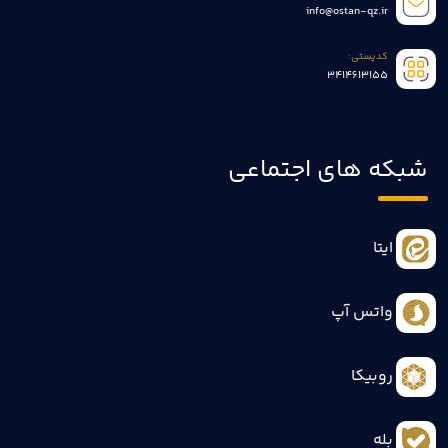
info@ostan-qz.ir
کدپستی:
3414613155
شبکه های اجتماعی
ایتا
واتس آپ
روبیکا
بله