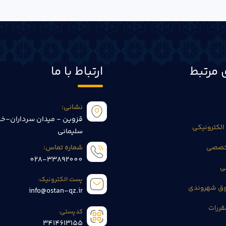
 مرتبط
ارتباط با ما
نشانی:
قزوین - میدان سرداران-خی
الکترونیکی
سلیمانی
تخصصی
شماره تماس:
028-33892000
ی
پست الکترونیک:
وق شهروندی
info@ostan-qz.ir
قررات
کدپستی:
3414613155