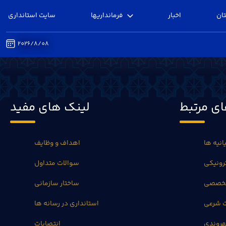
ان
اخبار
فرمانداریها
سایت استانداری
2026/8/08
فرمانداریها - فرمانداری البرز
ی مرتبط
لینک های مفید
انیه ها
اهداف و وظایف
رونیکی
سوالات متداول
تخصصی
ساختار سازمانی
ت شرعی
استانداری در رسانه ها
روندی
انتصابات