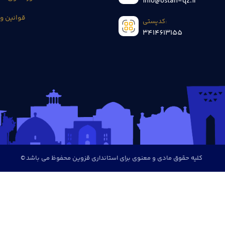
info@ostan-qz.ir
قوانین و 
کدپستی:
3414613155
© کلیه حقوق مادی و معنوی برای استانداری قزوین محفوظ می باشد