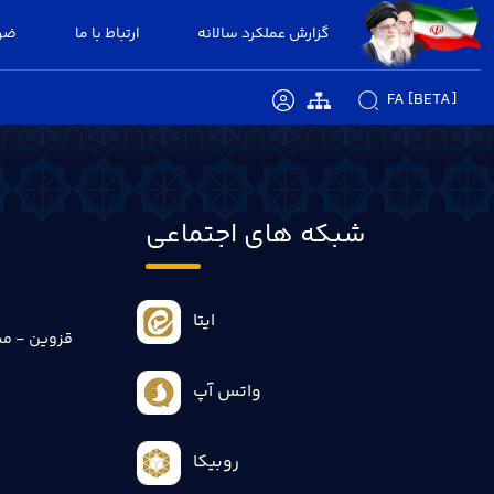
گزارش عملکرد سالانه
ارتباط با ما
ضوا
FA [BETA]
شبکه های اجتماعی
ایتا
قزوین - می
واتس آپ
روبیکا