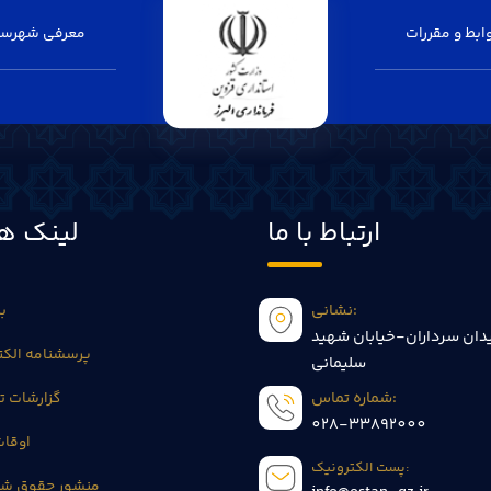
بط و مقررات
معرفی شهرست
ارتباط با ما
لینک ها
نشانی:
بی
دان سرداران-خیابان شهید
پرسشنامه الکت
سلیمانی
شماره تماس:
گزارشات 
028-33892000
اوقا
پست الکترونیک:
منشور حقوق شه