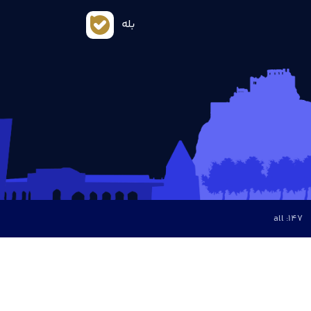
بله
all :
147