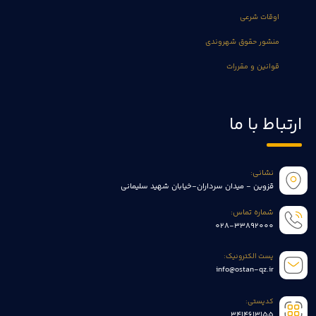
اوقات شرعی
منشور حقوق شهروندی
قوانین و مقررات
ارتباط با ما
نشانی:
قزوین - میدان سرداران-خیابان شهید سلیمانی
شماره تماس:
028-33892000
پست الکترونیک:
info@ostan-qz.ir
کدپستی:
3414613155