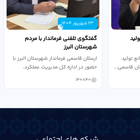
23 شهریور 1404
لید
گفتگوی تلفنی فرماندار با مردم
شهرستان البرز
ع تولید
ارسلان قاسمی فرماندار شهرستان البرز با
ان قاسمی...
حضور در اداره کل مدیریت عملکرد،
بازرسی...
140840
شبکه های اجتماعی