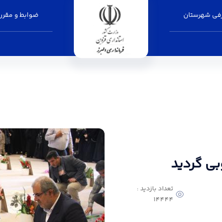
فی شهرستان
ضوابط و مقرر
البرز
بی گردید
تعداد بازدید :
14444