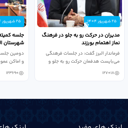
25 شهریور 1404
25 شهریور 1404
مدیران در حرکت رو به جلو در فرهنگ
جلسه کمیته
نماز اهتمام بورزند
شهرستان الب
فرماندار البرز گفت: در جلسات فرهنگی
دومین جلسه 
می‌بایست هدفمان حرکت رو به جلو و
و اماکن عمو
دستیابی...
۱۴۰۴ به...
123690
127018
لینک های مفید
لینک های