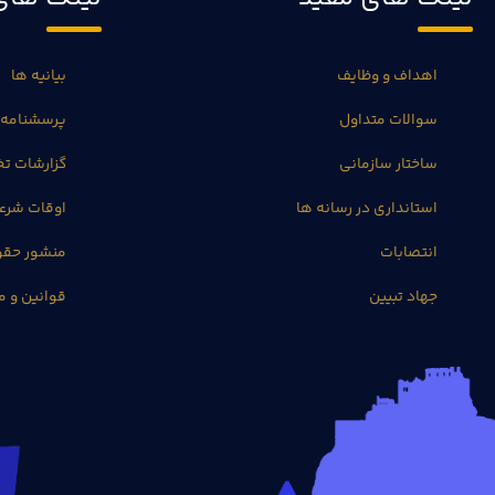
اهداف و وظایف
بیانیه ها
سوالات متداول
پرسشنامه 
ساختار سازمانی
گزارشات 
استانداری در رسانه ها
اوقات شرع
انتصابات
منشور حق
جهاد تبیین
قوانین و م