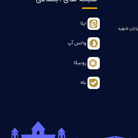
ایتا
ابان شهید
واتس آپ
روبیکا
بله