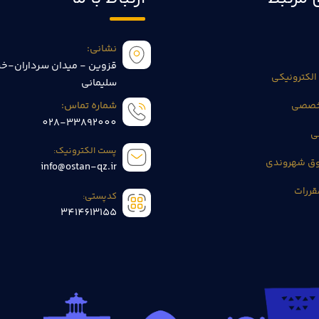
نشانی:
قزوین - میدان سرداران-خی
الکترونیکی
سلیمانی
تخصصی
شماره تماس:
028-33892000
ی
پست الکترونیک:
وق شهروندی
info@ostan-qz.ir
قررات
کدپستی:
3414613155