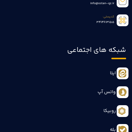
info@ostan-qz.ir
کدپستی:
3414613155
شبکه های اجتماعی
ایتا
واتس آپ
روبیکا
بله