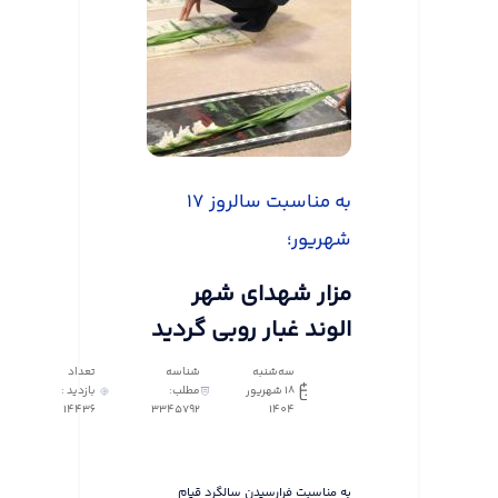
به مناسبت سالروز ۱۷
شهریور؛
مزار شهدای شهر
الوند غبار روبی گردید
سه‌شنبه
شناسه
تعداد
18 شهریور
مطلب:
بازدید :
14436
3345792
1404
به مناسبت فرارسیدن سالگرد قیام