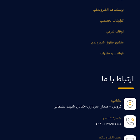
پرسشنامه الکترونیکی
گزارشات تخصصی
اوقات شرعی
منشور حقوق شهروندی
قوانین و مقررات
ارتباط با ما
نشانی:
قزوین - میدان سرداران-خیابان شهید سلیمانی
شماره تماس:
028-33892000
پست الکترونیک: