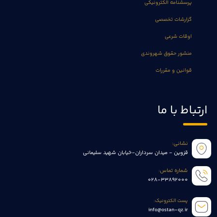
پرسشنامه الکترونیکی
گزارشات تخصصی
اوقات شرعی
منشور حقوق شهروندی
قوانین و مقررات
ارتباط با ما
نشانی:
قزوین - میدان سرداران-خیابان شهید سلیمانی
شماره تماس:
028-33892000
پست الکترونیک:
info@ostan-qz.ir