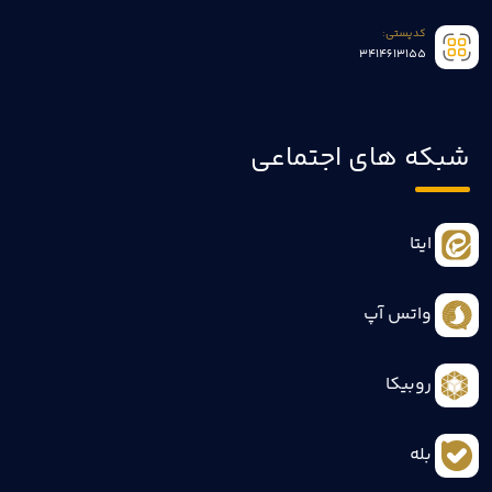
کدپستی:
3414613155
شبکه های اجتماعی
ایتا
واتس آپ
روبیکا
بله