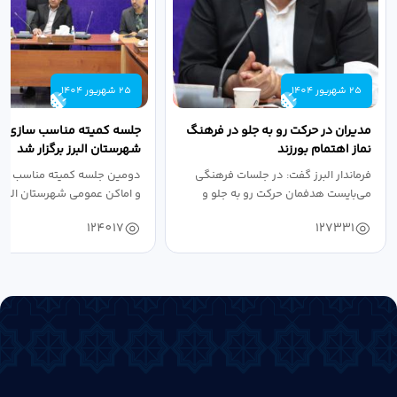
25 شهریور 1404
25 شهریور 1404
مدیران در حرکت رو به جلو در فرهنگ
جلسه کمیته مناسب سازی مع
نماز اهتمام بورزند
شهرستان البرز برگزار شد
فرماندار البرز گفت: در جلسات فرهنگی
دومین جلسه کمیته مناسب ساز
می‌بایست هدفمان حرکت رو به جلو و
و اماکن عمومی شهرستان البرز
دستیابی...
۱۴۰۴ به...
124017
127331