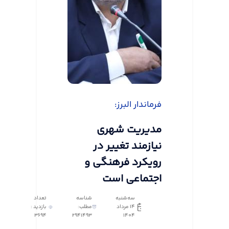
فرماندار البرز:
مدیریت شهری
نیازمند تغییر در
رویکرد فرهنگی و
اجتماعی است
سه‌شنبه
شناسه
تعداد
14 مرداد
مطلب:
بازدید :
3694
2941493
1404