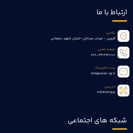
ارتباط با ما
نشانی:
قزوین - میدان سرداران-خیابان شهید سلیمانی
شماره تماس:
028-33892000
پست الکترونیک:
info@ostan-qz.ir
کدپستی:
3414613155
شبکه های اجتماعی