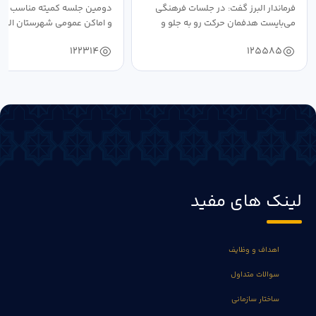
فرماندار البرز گفت: در جلسات فرهنگی
دومین جلسه کمیته مناسب ساز
می‌بایست هدفمان حرکت رو به جلو و
و اماکن عمومی شهرستان البرز
دستیابی...
۱۴۰۴ به...
122314
125585
لینک های مفید
اهداف و وظایف
سوالات متداول
ساختار سازمانی