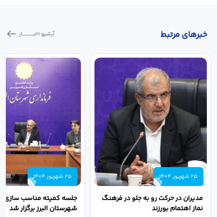
خبر‌های مرتبط
آرشیو اخبـــــــــــار
25 شهریور 1404
25 شهریور 1404
مدیران در حرکت رو به جلو در فرهنگ
جلسه کمیته مناسب سازی مع
نماز اهتمام بورزند
شهرستان البرز برگزار شد