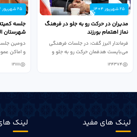
25 شهریور 1404
25 شهریور 1404
مدیران در حرکت رو به جلو در فرهنگ
جلسه کمیته
نماز اهتمام بورزند
شهرستان الب
فرماندار البرز گفت: در جلسات فرهنگی
دومین جلسه 
می‌بایست هدفمان حرکت رو به جلو و
و اماکن عمو
دستیابی...
۱۴۰۴ به...
121111
124374
لینک های مفید
لینک های