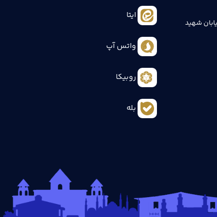
ایتا
ابان شهید
واتس آپ
روبیکا
بله