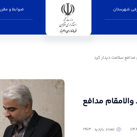
فی شهرستان
ضوابط و مقرر
ت دیدار کرد - فرمانداری البرز
م مدافع سلامت دیدار کرد
د والامقام مدافع
تعداد بازدید : 1963