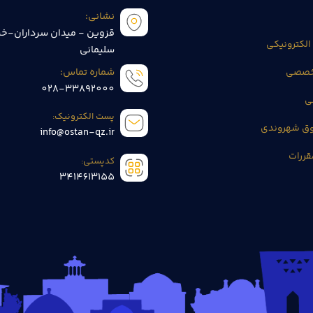
نشانی:
قزوین - میدان سرداران-خی
الکترونیکی
سلیمانی
تخصصی
شماره تماس:
028-33892000
ی
پست الکترونیک:
وق شهروندی
info@ostan-qz.ir
قررات
کدپستی:
3414613155