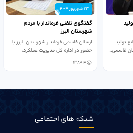
23 شهریور 1404
لید
گفتگوی تلفنی فرماندار با مردم
شهرستان البرز
ع تولید
ارسلان قاسمی فرماندار شهرستان البرز با
ان قاسمی...
حضور در اداره کل مدیریت عملکرد،
بازرسی...
138010
شبکه های اجتماعی