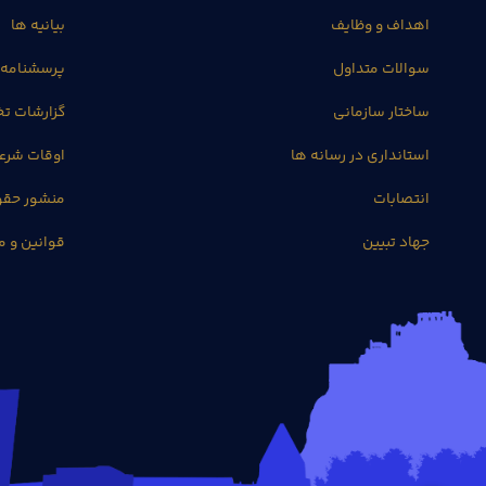
اهداف و وظایف
بیانیه ها
سوالات متداول
پرسشنامه 
ساختار سازمانی
گزارشات 
استانداری در رسانه ها
اوقات شرع
انتصابات
منشور حق
جهاد تبیین
قوانین و م