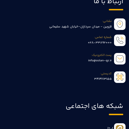
ارتباط با ما
نشانی:
قزوین - میدان سرداران-خیابان شهید سلیمانی
شماره تماس:
028-33892000
پست الکترونیک:
info@ostan-qz.ir
کدپستی:
3414613155
شبکه های اجتماعی
ایتا