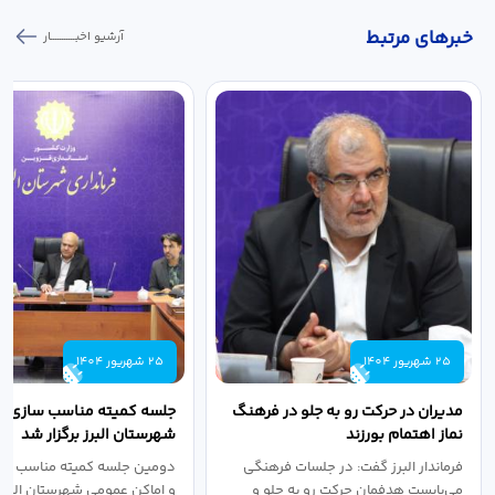
خبر‌های مرتبط
آرشیو اخبـــــــــــار
25 شهریور 1404
25 شهریور 1404
مدیران در حرکت رو به جلو در فرهنگ
جلسه کمیته مناسب سازی مع
نماز اهتمام بورزند
شهرستان البرز برگزار شد
فرماندار البرز گفت: در جلسات فرهنگی
دومین جلسه کمیته مناسب ساز
می‌بایست هدفمان حرکت رو به جلو و
و اماکن عمومی شهرستان البرز