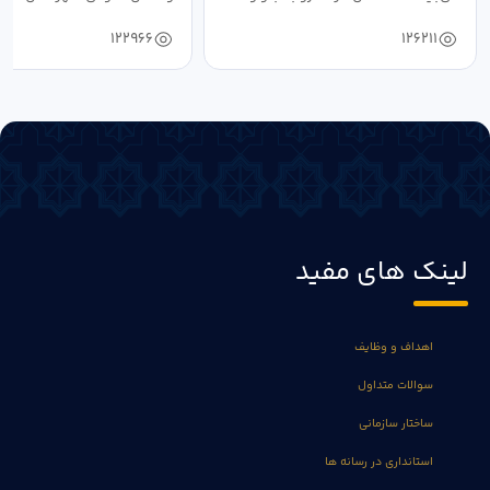
دستیابی...
۱۴۰۴ به...
122966
126211
لینک های مفید
اهداف و وظایف
سوالات متداول
ساختار سازمانی
استانداری در رسانه ها