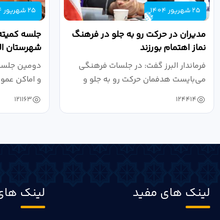
25 شهریور 1404
25 شهریور 1404
مدیران در حرکت رو به جلو در فرهنگ
جلسه کمیته
نماز اهتمام بورزند
شهرستان الب
فرماندار البرز گفت: در جلسات فرهنگی
دومین جلسه 
می‌بایست هدفمان حرکت رو به جلو و
و اماکن عمو
دستیابی...
۱۴۰۴ به...
121163
124414
لینک های مفید
لینک های