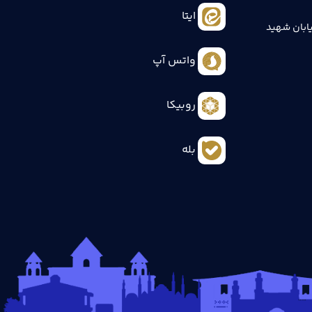
ایتا
ابان شهید
واتس آپ
روبیکا
بله