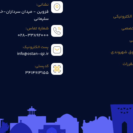
نشانی:
قزوین - میدان سرداران-خی
الکترونیکی
سلیمانی
تخصصی
شماره تماس:
028-33892000
ی
پست الکترونیک:
وق شهروندی
info@ostan-qz.ir
قررات
کدپستی:
3414613155