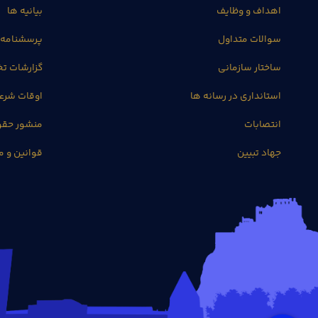
اهداف و وظایف
بیانیه ها
سوالات متداول
پرسشنامه 
ساختار سازمانی
گزارشات 
استانداری در رسانه ها
اوقات شرع
انتصابات
منشور حق
جهاد تبیین
قوانین و م