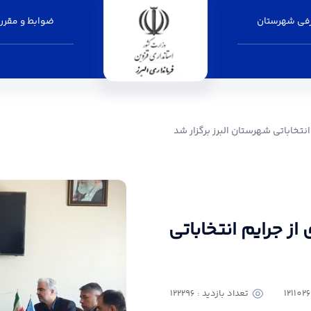
فی شهرستان
ضوابط و مقرر
تان البرز برگزار شد - فرمانداری البرز
تخاباتی شهرستان البرز برگزار شد
 جرایم انتخاباتی
تعداد بازدید : 122296