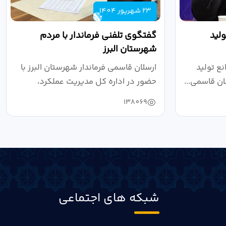
23 شهریور 1404
لید
گفتگوی تلفنی فرماندار با مردم
شهرستان البرز
ع تولید
ارسلان قاسمی فرماندار شهرستان البرز با
ان قاسمی...
حضور در اداره کل مدیریت عملکرد،
بازرسی...
138069
شبکه های اجتماعی