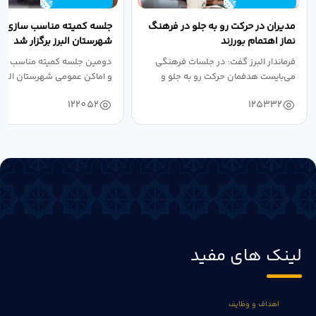
مدیران در حرکت رو به جلو در فرهنگ
جلسه کمیته مناسب سازی مع
نماز اهتمام بورزند
شهرستان البرز برگزار شد
فرماندار البرز گفت: در جلسات فرهنگی
دومین جلسه کمیته مناسب ساز
می‌بایست هدفمان حرکت رو به جلو و
و اماکن عمومی شهرستان البرز
دستیابی...
۱۴۰۴ به...
122052
125332
لینک های مفید
اهداف و وظایف