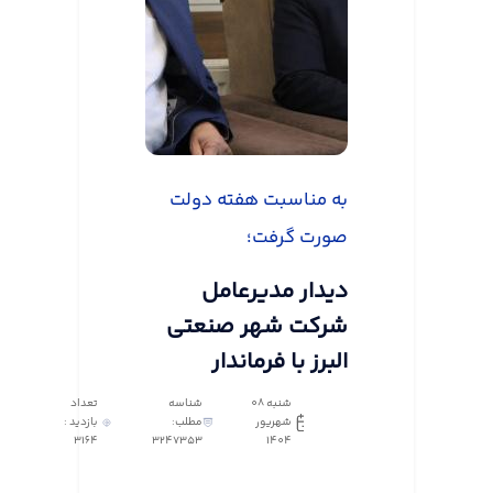
به مناسبت هفته دولت
صورت گرفت؛
دیدار مدیرعامل
شرکت شهر صنعتی
البرز با فرماندار
شنبه 08
شناسه
تعداد
شهریور
مطلب:
بازدید :
3164
3247353
1404