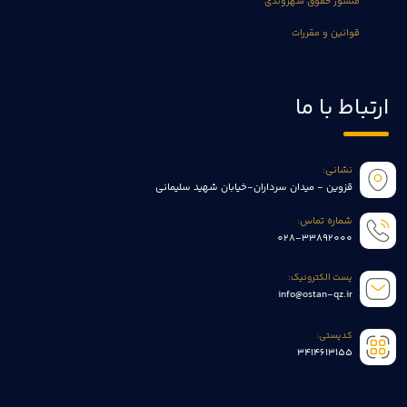
منشور حقوق شهروندی
قوانین و مقررات
ارتباط با ما
نشانی:
قزوین - میدان سرداران-خیابان شهید سلیمانی
شماره تماس:
028-33892000
پست الکترونیک:
info@ostan-qz.ir
کدپستی:
3414613155