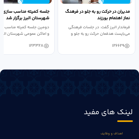
مدیران در حرکت رو به جلو در فرهنگ
جلسه کمیته مناسب سازی مع
نماز اهتمام بورزند
شهرستان البرز برگزار شد
فرماندار البرز گفت: در جلسات فرهنگی
دومین جلسه کمیته مناسب ساز
می‌بایست هدفمان حرکت رو به جلو و
و اماکن عمومی شهرستان البرز
دستیابی...
۱۴۰۴ به...
123328
126629
لینک های مفید
اهداف و وظایف