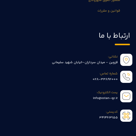
منشور حقوق شهروندی
قوانین و مقررات
ارتباط با ما
نشانی:
قزوین - میدان سرداران-خیابان شهید سلیمانی
شماره تماس:
028-33892000
پست الکترونیک:
info@ostan-qz.ir
کدپستی:
3414613155