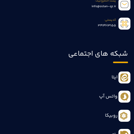
پست الکترونیک:
info@ostan-qz.ir
کدپستی:
3414613155
شبکه های اجتماعی
ایتا
واتس آپ
روبیکا