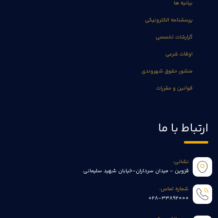
بیانیه ها
پرسشنامه الکترونیکی
گزارشات تخصصی
اوقات شرعی
منشور حقوق شهروندی
قوانین و مقررات
ارتباط با ما
نشانی:
قزوین - میدان سرداران-خیابان شهید سلیمانی
شماره تماس:
028-33892000