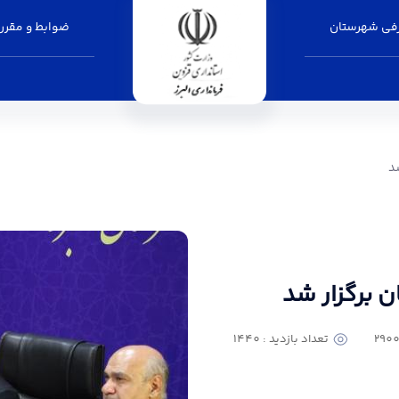
فی شهرستان
ضوابط و مقرر
ی البرز
د
 برگزار شد
تعداد بازدید : 1440