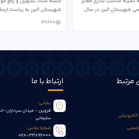
کمیته مناسب سازی معابر
جلسه ستاد تسهیل و رفع موان
می شهرستان البرز در سال
شهرستان البرز به ریاست ارسل
126878
 مرتبط
ارتباط با ما
نشانی:
قزوین - میدان سرداران-خی
الکترونیکی
سلیمانی
تخصصی
شماره تماس:
028-33892000