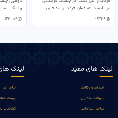
فرماندار البرز گفت: در جلسات فرهنگی
دومین جلسه 
می‌بایست هدفمان حرکت رو به جلو و
و اماکن عمو
دستیابی...
۱۴۰۴ به...
123086
126339
لینک های مفید
لینک های
اهداف و وظایف
بیانیه ها
سوالات متداول
پرسشنامه 
ساختار سازمانی
گزارشات 