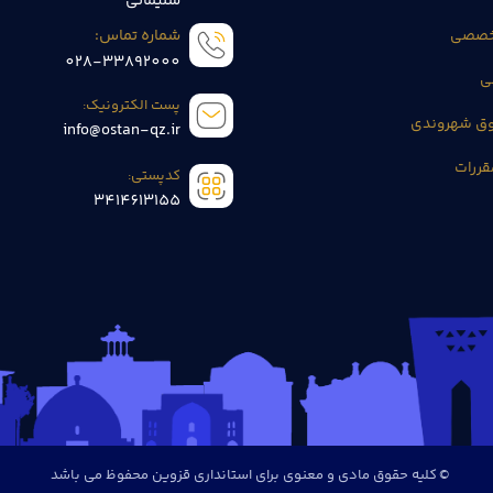
سلیمانی
تخصصی
شماره تماس:
028-33892000
ی
پست الکترونیک:
وق شهروندی
info@ostan-qz.ir
قررات
کدپستی:
3414613155
© کلیه حقوق مادی و معنوی برای استانداری قزوین محفوظ می باشد