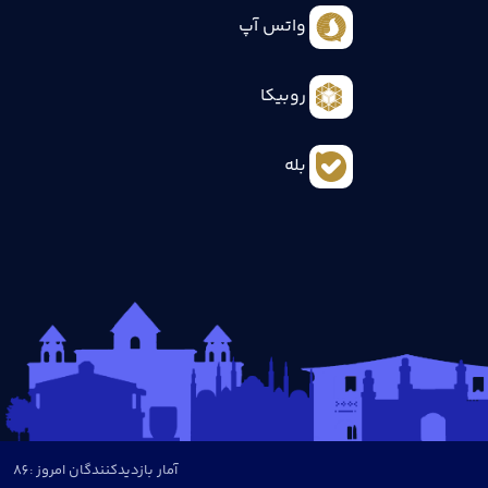
واتس آپ
روبیکا
بله
آمار بازدیدکنندگان امروز :
86