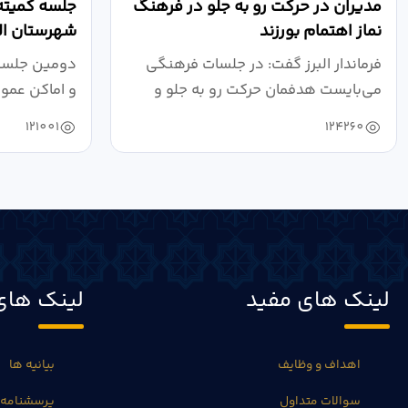
مدیران در حرکت رو به جلو در فرهنگ
جلسه کمیته
نماز اهتمام بورزند
شهرستان الب
فرماندار البرز گفت: در جلسات فرهنگی
دومین جلسه 
می‌بایست هدفمان حرکت رو به جلو و
و اماکن عمو
دستیابی...
۱۴۰۴ به...
121001
124260
لینک های مفید
لینک های
اهداف و وظایف
بیانیه ها
سوالات متداول
پرسشنامه 