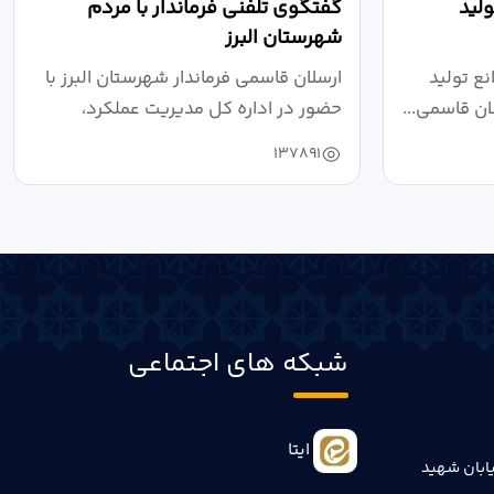
لید
گفتگوی تلفنی فرماندار با مردم
شهرستان البرز
ع تولید
ارسلان قاسمی فرماندار شهرستان البرز با
ان قاسمی...
حضور در اداره کل مدیریت عملکرد،
بازرسی...
137891
شبکه های اجتماعی
ایتا
ابان شهید