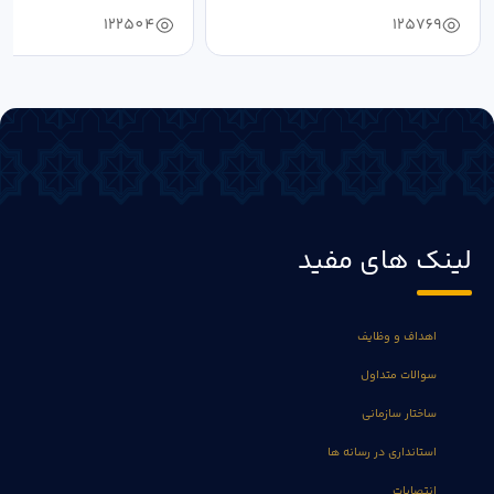
دستیابی...
۱۴۰۴ به...
122504
125769
لینک های مفید
اهداف و وظایف
سوالات متداول
ساختار سازمانی
استانداری در رسانه ها
انتصابات