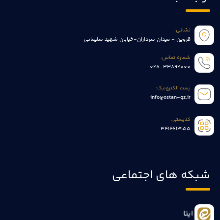
نشانی:
قزوین - میدان سرداران-خیابان شهید سلیمانی
شماره تماس:
028-33892000
پست الکترونیک:
info@ostan-qz.ir
کدپستی:
3414613155
شبکه های اجتماعی
ایتا