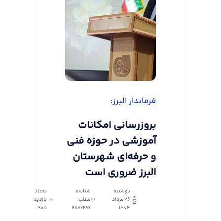
فرماندار البرز:
بروزرسانی امکانات
آموزشی در حوزه فنی
و حرفه‌ای شهرستان
البرز ضروری است
دوشنبه
شناسه
تعداد
06 مرداد
مطلب:
بازدید :
905
2882286
1404