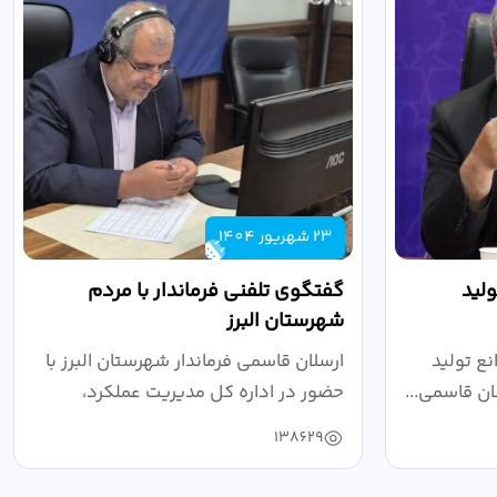
23 شهریور 1404
لید
گفتگوی تلفنی فرماندار با مردم
شهرستان البرز
ع تولید
ارسلان قاسمی فرماندار شهرستان البرز با
ان قاسمی...
حضور در اداره کل مدیریت عملکرد،
بازرسی...
138629