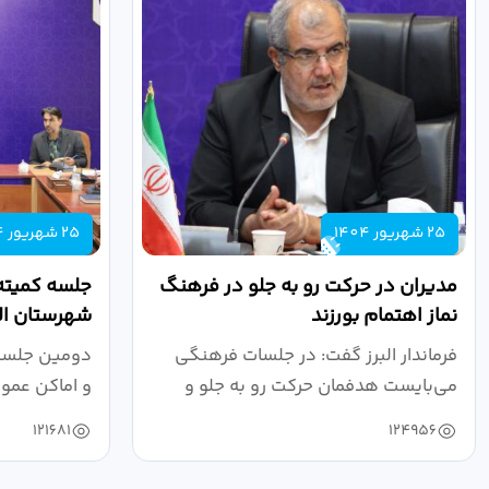
25 شهریور 1404
25 شهریور 1404
مدیران در حرکت رو به جلو در فرهنگ
جلسه کمیته
نماز اهتمام بورزند
شهرستان الب
فرماندار البرز گفت: در جلسات فرهنگی
دومین جلسه 
می‌بایست هدفمان حرکت رو به جلو و
و اماکن عمو
دستیابی...
۱۴۰۴ به...
121681
124956