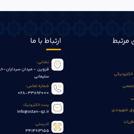
 مرتبط
ارتباط با ما
نشانی:
قزوین - میدان سرداران-خی
الکترونیکی
سلیمانی
تخصصی
شماره تماس:
028-33892000
ی
پست الکترونیک:
وق شهروندی
info@ostan-qz.ir
قررات
کدپستی:
3414613155