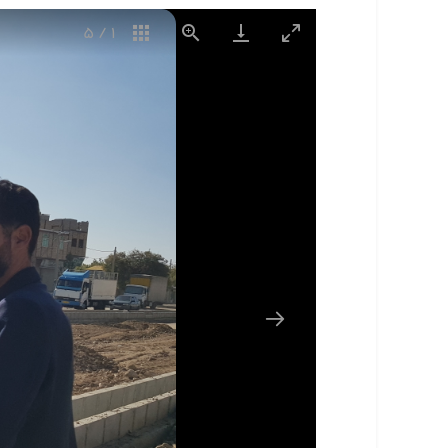
5
/
1