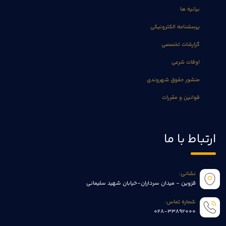
بیانیه ها
پرسشنامه الکترونیکی
گزارشات تخصصی
اوقات شرعی
منشور حقوق شهروندی
قوانین و مقررات
ارتباط با ما
نشانی:
قزوین - میدان سرداران-خیابان شهید سلیمانی
شماره تماس:
028-33892000