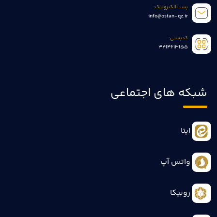
پست الکترونیک:
info@ostan-qz.ir
کدپستی:
3414613155
شبکه های اجتماعی
ایتا
واتس آپ
روبیکا