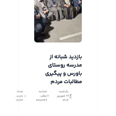
بازدید شبانه از
مدرسه روستای
باورس و پیگیری
مطالبات مردم
یک‌شنبه
شناسه
تعداد
09 شهریور
مطلب:
بازدید :
18863
3258649
1404