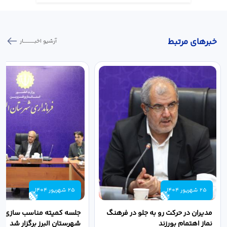
خبر‌های مرتبط
آرشیو اخبـــــــــــار
25 شهریور 1404
25 شهریور 1404
مدیران در حرکت رو به جلو در فرهنگ
جلسه کمیته مناسب سازی مع
نماز اهتمام بورزند
شهرستان البرز برگزار شد