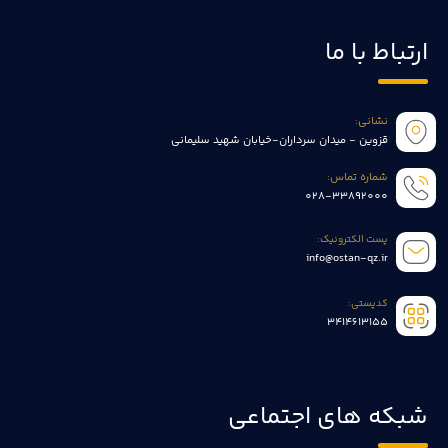
ارتباط با ما
نشانی:
قزوین - میدان سرداران-خیابان شهید سلیمانی
شماره تماس:
028-33892000
پست الکترونیک:
info@ostan-qz.ir
کدپستی:
3414613155
شبکه های اجتماعی