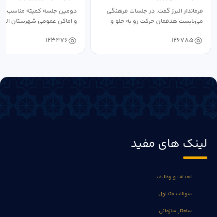
فرماندار البرز گفت: در جلسات فرهنگی
دومین جلسه کمیته مناسب ساز
می‌بایست هدفمان حرکت رو به جلو و
و اماکن عمومی شهرستان البرز
دستیابی...
۱۴۰۴ به...
123476
126785
لینک های مفید
اهداف و وظایف
سوالات متداول
ساختار سازمانی