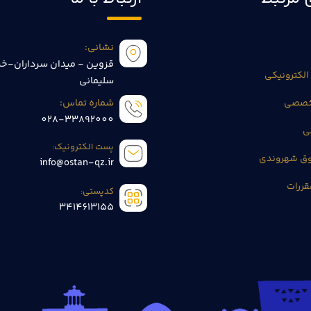
نشانی:
قزوین - میدان سرداران-خی
الکترونیکی
سلیمانی
تخصصی
شماره تماس:
028-33892000
ی
پست الکترونیک:
وق شهروندی
info@ostan-qz.ir
قررات
کدپستی:
3414613155