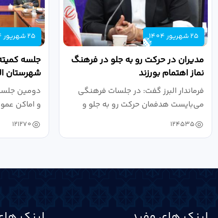
25 شهریور 1404
25 شهریور 1404
مدیران در حرکت رو به جلو در فرهنگ
جلسه کمیته
نماز اهتمام بورزند
شهرستان الب
فرماندار البرز گفت: در جلسات فرهنگی
دومین جلسه 
می‌بایست هدفمان حرکت رو به جلو و
و اماکن عمو
دستیابی...
۱۴۰۴ به...
121270
124535
لینک های مفید
لینک های