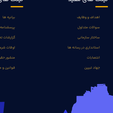
اهداف و وظایف
بیانیه ها
سوالات متداول
پرسشنامه 
ساختار سازمانی
گزارشات 
استانداری در رسانه ها
اوقات شرع
انتصابات
منشور حق
جهاد تبیین
قوانین و م