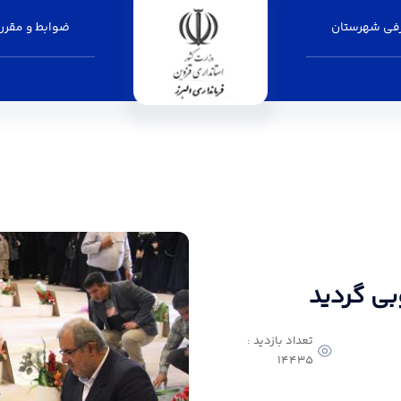
فی شهرستان
ضوابط و مقرر
البرز
بی گردید
تعداد بازدید :
14435