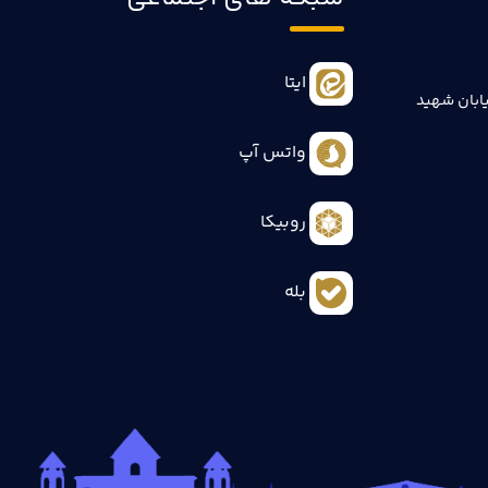
ایتا
ابان شهید
واتس آپ
روبیکا
بله