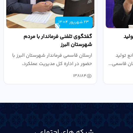
23 شهریور 1404
لید
گفتگوی تلفنی فرماندار با مردم
شهرستان البرز
ع تولید
ارسلان قاسمی فرماندار شهرستان البرز با
ان قاسمی...
حضور در اداره کل مدیریت عملکرد،
بازرسی...
138184
شبکه های اجتماعی