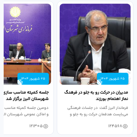
25 شهریور 1404
25 شهریور 1404
مدیران در حرکت رو به جلو در فرهنگ
جلسه کمیته مناسب سازی مع
نماز اهتمام بورزند
شهرستان البرز برگزار شد
فرماندار البرز گفت: در جلسات فرهنگی
دومین جلسه کمیته مناسب ساز
می‌بایست هدفمان حرکت رو به جلو و
و اماکن عمومی شهرستان البرز
دستیابی...
۱۴۰۴ به...
121305
124568