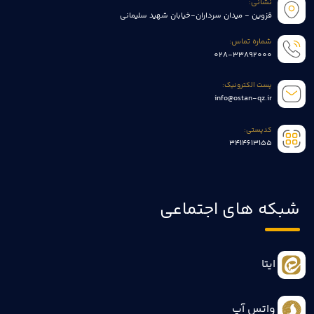
نشانی:
قزوین - میدان سرداران-خیابان شهید سلیمانی
شماره تماس:
028-33892000
پست الکترونیک:
info@ostan-qz.ir
کدپستی:
3414613155
شبکه های اجتماعی
ایتا
واتس آپ