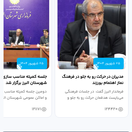
25 شهریور 1404
25 شهریور 1404
مدیران در حرکت رو به جلو در فرهنگ
جلسه کمیته مناسب سازی مع
نماز اهتمام بورزند
شهرستان البرز برگزار شد
فرماندار البرز گفت: در جلسات فرهنگی
دومین جلسه کمیته مناسب ساز
می‌بایست هدفمان حرکت رو به جلو و
و اماکن عمومی شهرستان البرز
دستیابی...
۱۴۰۴ به...
121171
124420