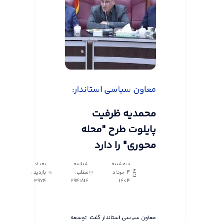
معاون سیاسی استاندار:
محمدیه ظرفیت
پایلوت طرح "محله
محوری" را دارد
سه‌شنبه
شناسه
تعداد
14 مرداد
مطلب:
بازدید :
3974
2941814
1404
معاون سیاسی استاندار گفت: توسعه