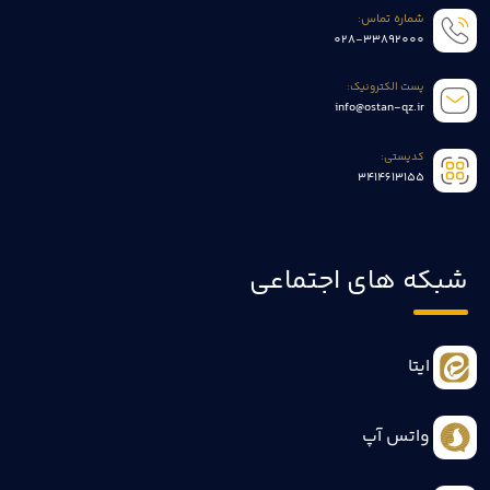
شماره تماس:
028-33892000
پست الکترونیک:
info@ostan-qz.ir
کدپستی:
3414613155
شبکه های اجتماعی
ایتا
واتس آپ