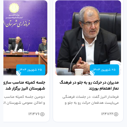
25 شهریور 1404
25 شهریور 1404
مدیران در حرکت رو به جلو در فرهنگ
جلسه کمیته مناسب سازی مع
نماز اهتمام بورزند
شهرستان البرز برگزار شد
فرماندار البرز گفت: در جلسات فرهنگی
دومین جلسه کمیته مناسب ساز
می‌بایست هدفمان حرکت رو به جلو و
و اماکن عمومی شهرستان البرز
دستیابی...
۱۴۰۴ به...
121476
124722