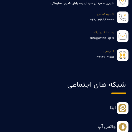
قزوین - میدان سرداران-خیابان شهید سلیمانی
شماره تماس:
028-33892000
پست الکترونیک:
info@ostan-qz.ir
کدپستی:
3414613155
شبکه های اجتماعی
ایتا
واتس آپ