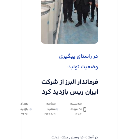
در راستای پیگیری
وضعیت تولید؛
فرماندار البرز از شرکت
ایران ریس بازدید کرد
سه‌شنبه
شناسه
تعداد
28 مرداد
مطلب:
بازدید :
7499
3146596
1404
در آستانه فرا رسیدن هفته دولت،