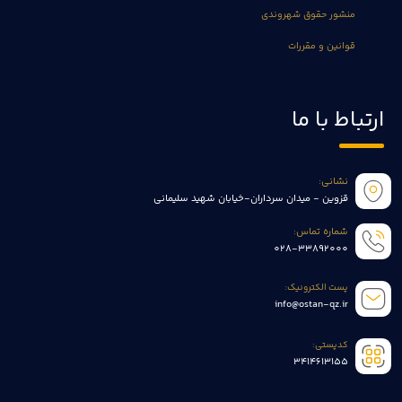
منشور حقوق شهروندی
قوانین و مقررات
ارتباط با ما
نشانی:
قزوین - میدان سرداران-خیابان شهید سلیمانی
شماره تماس:
028-33892000
پست الکترونیک:
info@ostan-qz.ir
کدپستی:
3414613155