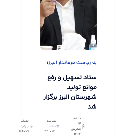
به ریاست فرماندار البرز؛
ستاد تسهیل و رفع
موانع تولید
شهرستان البرز برگزار
شد
دوشنبه
شناسه
تعداد
24
مطلب:
بازدید :
شهریور
125779
3417022
1404