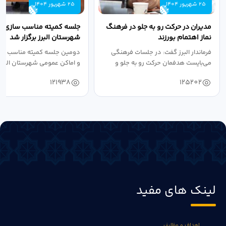
25 شهریور 1404
25 شهریور 1404
مدیران در حرکت رو به جلو در فرهنگ
جلسه کمیته مناسب سازی مع
نماز اهتمام بورزند
شهرستان البرز برگزار شد
فرماندار البرز گفت: در جلسات فرهنگی
دومین جلسه کمیته مناسب ساز
می‌بایست هدفمان حرکت رو به جلو و
و اماکن عمومی شهرستان البرز
دستیابی...
۱۴۰۴ به...
121938
125202
لینک های مفید
اهداف و وظایف