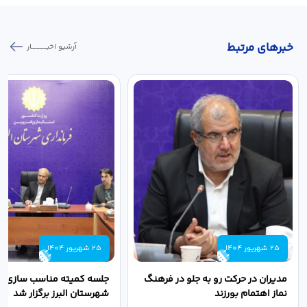
خبر‌های مرتبط
آرشیو اخبـــــــــــار
25 شهریور 1404
25 شهریور 1404
مدیران در حرکت رو به جلو در فرهنگ
جلسه کمیته مناسب سازی مع
نماز اهتمام بورزند
شهرستان البرز برگزار شد