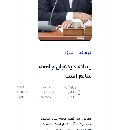
فرماندار البرز:
رسانه دیده‌بان جامعه
سالم است
چهارشنبه
شناسه
تعداد
04 تیر
مطلب:
بازدید :
523
2783847
1404
فرماندار البرز گفت: عرصه رسانه پیچیده
و فعالیت در آن دشوار است و زحمات و
اقدامات فعالین رسانه‌ای نیز شایان