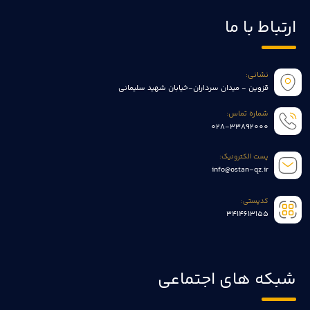
ارتباط با ما
نشانی:
قزوین - میدان سرداران-خیابان شهید سلیمانی
شماره تماس:
028-33892000
پست الکترونیک:
info@ostan-qz.ir
کدپستی:
3414613155
شبکه های اجتماعی