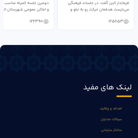
فرماندار البرز گفت: در جلسات فرهنگی
دومین جلسه کمیته مناسب ساز
می‌بایست هدفمان حرکت رو به جلو و
و اماکن عمومی شهرستان البرز
دستیابی...
۱۴۰۴ به...
122390
125653
لینک های مفید
اهداف و وظایف
سوالات متداول
ساختار سازمانی