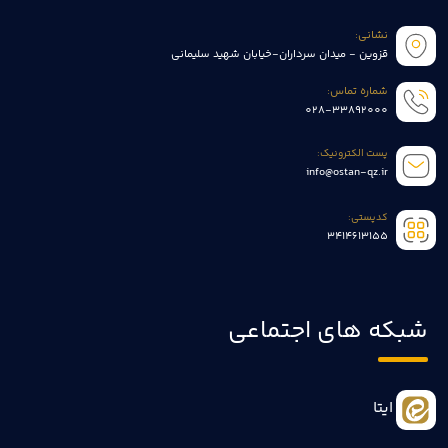
نشانی:
قزوین - میدان سرداران-خیابان شهید سلیمانی
شماره تماس:
028-33892000
پست الکترونیک:
info@ostan-qz.ir
کدپستی:
3414613155
شبکه های اجتماعی
ایتا