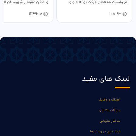
می‌بایست هدفمان حرکت رو به جلو و
و اماکن عمومی شهرستان البرز
دستیابی...
۱۴۰۴ به...
124908
128190
لینک های مفید
اهداف و وظایف
سوالات متداول
ساختار سازمانی
استانداری در رسانه ها