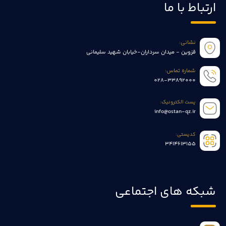
ارتباط با ما
نشانی:
قزوین - میدان سرداران-خیابان شهید سلیمانی
شماره تماس:
028-33892000
پست الکترونیک:
info@ostan-qz.ir
کدپستی:
3414613155
شبکه های اجتماعی