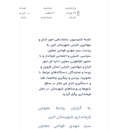
یک‌شنبه
شناسه
تعداد
26 مرداد
مطلب:
بازدید :
7261
3113837
1404
جلسه کمیسیون ساماندهی امور اتباع و
مهاجرین خارجی شهرستان البرز، به
ریاست سید مهدی قوامی معاون
سیاسی، امنیتی و اجتماعی فرماندار و با
حضور افلاطونی معاون اداره کل امور
اتباع و مهاجرین خارجی استان قزوین و
روسا و نمایندگان دستگاه‌های مرتبط، با
محوریت بررسی و پیگیری وضعیت طرد
و دستگیری اتباع غیر مجاز در سطح
شهرها و روستاهای شهرستان، در محل
فرمانداری برگزار گردید.
به گزارش روابط عمومی
فرمانداری شهرستان البرز،
سید مهدی قوامی معاون