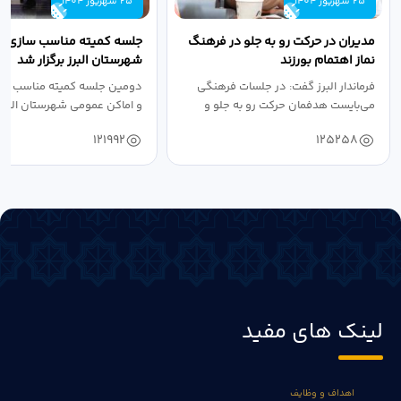
25 شهریور 1404
25 شهریور 1404
مدیران در حرکت رو به جلو در فرهنگ
جلسه کمیته مناسب سازی مع
نماز اهتمام بورزند
شهرستان البرز برگزار شد
فرماندار البرز گفت: در جلسات فرهنگی
دومین جلسه کمیته مناسب ساز
می‌بایست هدفمان حرکت رو به جلو و
و اماکن عمومی شهرستان البرز
دستیابی...
۱۴۰۴ به...
121992
125258
لینک های مفید
اهداف و وظایف