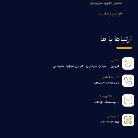
منشور حقوق شهروندی
قوانین و مقررات
ارتباط با ما
نشانی:
قزوین - میدان سرداران-خیابان شهید سلیمانی
شماره تماس:
028-33892000
پست الکترونیک:
info@ostan-qz.ir
کدپستی:
3414613155