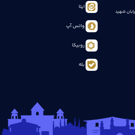
ایتا
ابان شهید
واتس آپ
روبیکا
بله