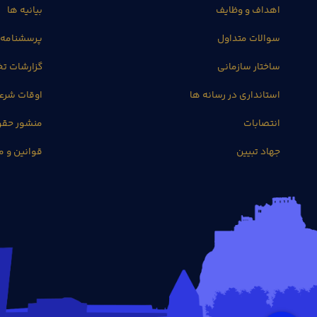
اهداف و وظایف
بیانیه ها
سوالات متداول
پرسشنامه 
ساختار سازمانی
گزارشات 
استانداری در رسانه ها
اوقات شرع
انتصابات
منشور حق
جهاد تبیین
قوانین و م