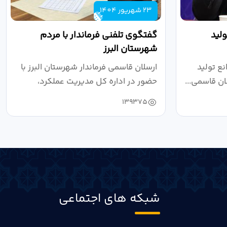
23 شهریور 1404
لید
گفتگوی تلفنی فرماندار با مردم
شهرستان البرز
ع تولید
ارسلان قاسمی فرماندار شهرستان البرز با
ان قاسمی...
حضور در اداره کل مدیریت عملکرد،
بازرسی...
139375
شبکه های اجتماعی