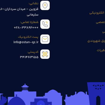
نشانی:
قزوین - میدان سرداران-خی
الکترونیکی
سلیمانی
تخصصی
شماره تماس:
028-33892000
ی
پست الکترونیک:
وق شهروندی
info@ostan-qz.ir
قررات
کدپستی:
3414613155