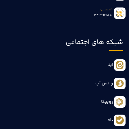
کدپستی:
3414613155
شبکه های اجتماعی
ایتا
واتس آپ
روبیکا
بله