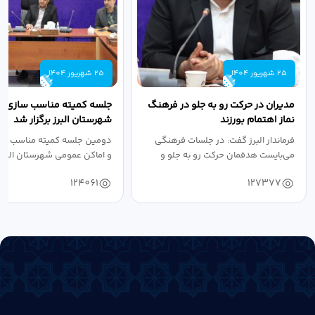
25 شهریور 1404
25 شهریور 1404
مدیران در حرکت رو به جلو در فرهنگ
جلسه کمیته مناسب سازی مع
نماز اهتمام بورزند
شهرستان البرز برگزار شد
فرماندار البرز گفت: در جلسات فرهنگی
دومین جلسه کمیته مناسب ساز
می‌بایست هدفمان حرکت رو به جلو و
و اماکن عمومی شهرستان البرز
دستیابی...
۱۴۰۴ به...
124061
127377