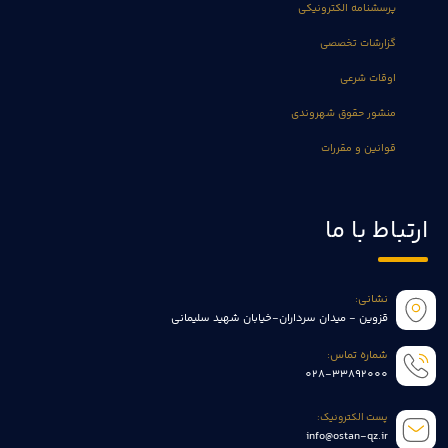
پرسشنامه الکترونیکی
گزارشات تخصصی
اوقات شرعی
منشور حقوق شهروندی
قوانین و مقررات
ارتباط با ما
نشانی:
قزوین - میدان سرداران-خیابان شهید سلیمانی
شماره تماس:
028-33892000
پست الکترونیک:
info@ostan-qz.ir