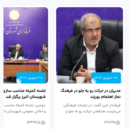
25 شهریور 1404
25 شهریور 1404
مدیران در حرکت رو به جلو در فرهنگ
جلسه کمیته مناسب سازی مع
نماز اهتمام بورزند
شهرستان البرز برگزار شد
فرماندار البرز گفت: در جلسات فرهنگی
دومین جلسه کمیته مناسب ساز
می‌بایست هدفمان حرکت رو به جلو و
و اماکن عمومی شهرستان البرز
دستیابی...
۱۴۰۴ به...
123975
127291