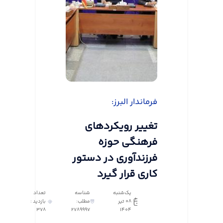
فرماندار البرز:
تغییر رویکردهای
فرهنگی حوزه
فرزندآوری در دستور
کاری قرار گیرد
یک‌شنبه
شناسه
تعداد
08 تیر
مطلب:
بازدید :
378
2789997
1404