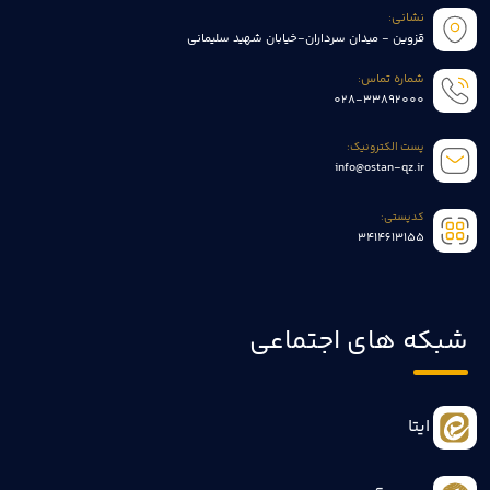
نشانی:
قزوین - میدان سرداران-خیابان شهید سلیمانی
شماره تماس:
028-33892000
پست الکترونیک:
info@ostan-qz.ir
کدپستی:
3414613155
شبکه های اجتماعی
ایتا