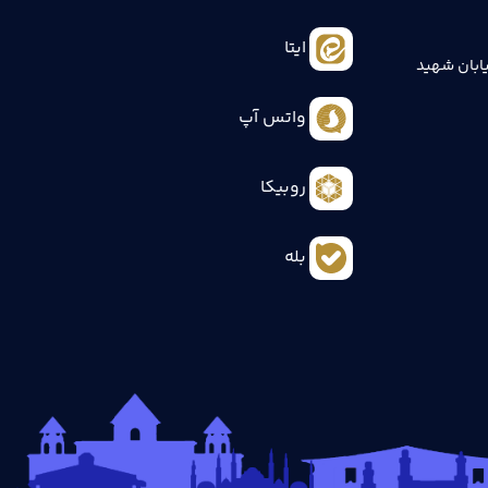
ایتا
ابان شهید
واتس آپ
روبیکا
بله