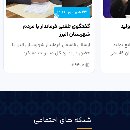
23 شهریور 1404
لید
گفتگوی تلفنی فرماندار با مردم
شهرستان البرز
ع تولید
ارسلان قاسمی فرماندار شهرستان البرز با
ان قاسمی...
حضور در اداره کل مدیریت عملکرد،
بازرسی...
139408
شبکه های اجتماعی