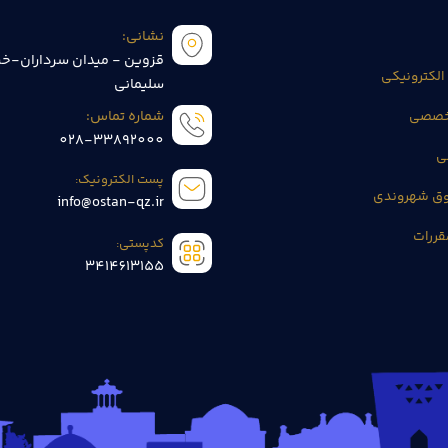
نشانی:
قزوین - میدان سرداران-خی
الکترونیکی
سلیمانی
تخصصی
شماره تماس:
028-33892000
ی
پست الکترونیک:
وق شهروندی
info@ostan-qz.ir
قررات
کدپستی:
3414613155