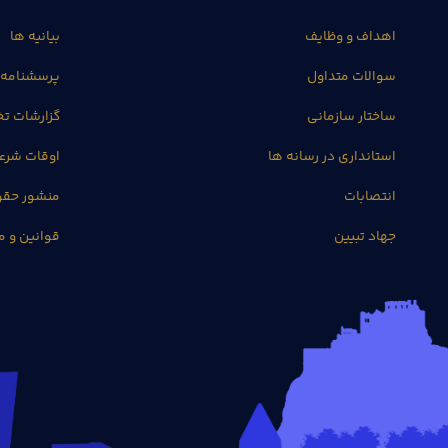
اهداف و وظایف
بیانیه ها
سوالات متداول
پرسشنامه 
ساختار سازمانی
گزارشات 
استانداری در رسانه ها
اوقات شرع
انتصابات
منشور حق
جهاد تبیین
قوانین و م