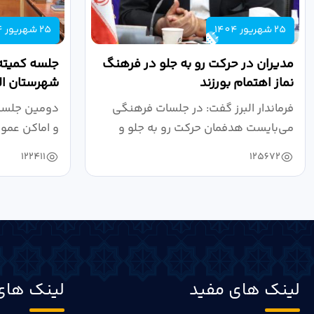
25 شهریور 1404
25 شهریور 1404
مدیران در حرکت رو به جلو در فرهنگ
جلسه کمیته
نماز اهتمام بورزند
شهرستان الب
فرماندار البرز گفت: در جلسات فرهنگی
دومین جلسه 
می‌بایست هدفمان حرکت رو به جلو و
و اماکن عمو
دستیابی...
۱۴۰۴ به...
122411
125672
لینک های مفید
لینک های